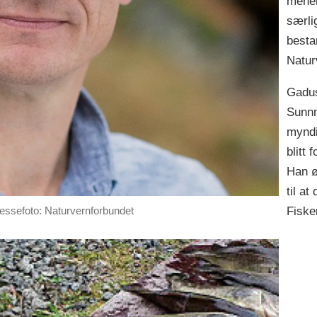
mener
særli
besta
Natur
Gadus
Sunnm
myndi
blitt
Han ø
til a
essefoto: Naturvernforbundet
Fisker