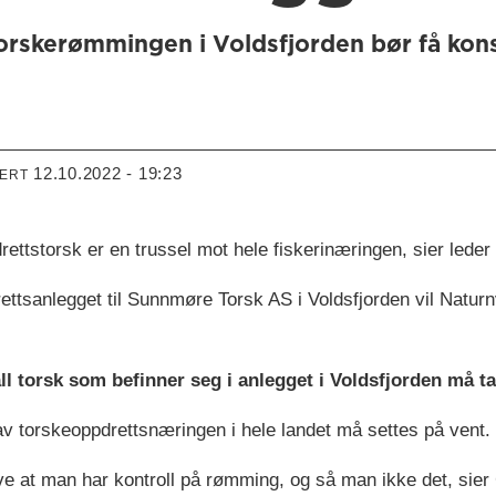
rskerømmingen i Voldsfjorden bør få kons
12.10.2022 - 19:23
TERT
ttstorsk er en trussel mot hele fiskerinæringen, sier leder
ettsanlegget til Sunnmøre Torsk AS i Voldsfjorden vil Natur
ll torsk som befinner seg i anlegget i Voldsfjorden må t
r av torskeoppdrettsnæringen i hele landet må settes på vent.
ve at man har kontroll på rømming, og så man ikke det, sie