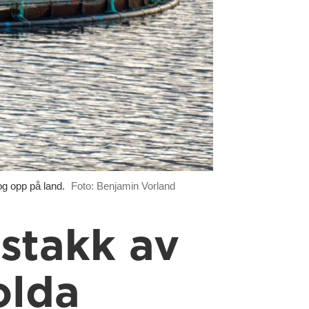
og opp på land.
Foto: Benjamin Vorland
 stakk av
olda