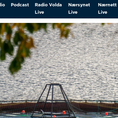
io
Podcast
Radio Volda
Nærsynet
Nærnett
Live
Live
Live