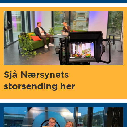
Sjå Nærsynets
storsending her