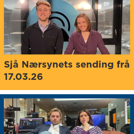
Sjå Nærsynets sending frå
17.03.26