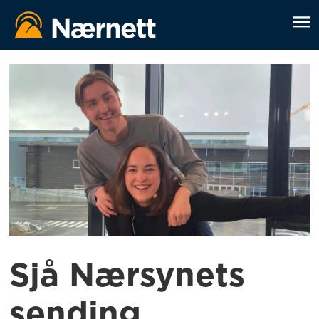
Sjå Nærsynets
sending