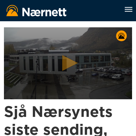
Sjå Nærsynets
siste sending,