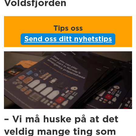
Voldsfjorden
Tips oss
Send oss ditt nyhetstips
– Vi må huske på at det
veldig mange ting som