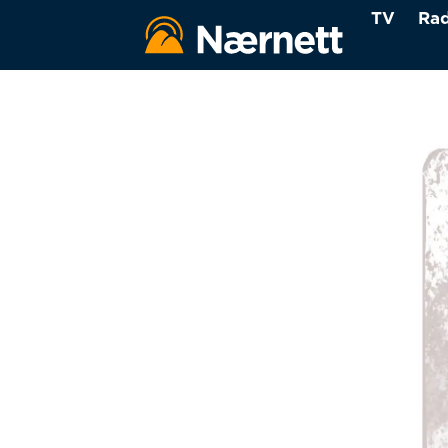
TV
Rad
Tag:
synnøve
rekkedal
hill