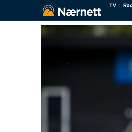
TV
Rad
Tag:
kjønn