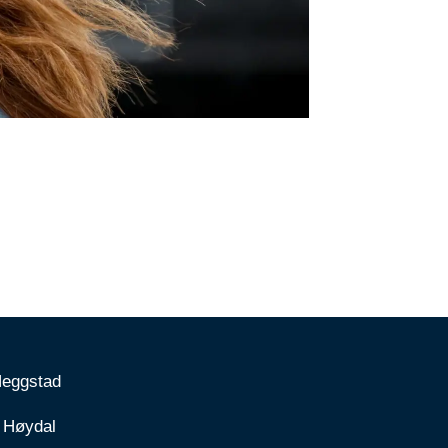
Heggstad
 Høydal