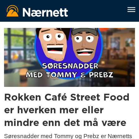
Tag:
rokken
café
street
food
Rokken Café Street Food
er hverken mer eller
mindre enn det må være
Søresnadder med Tommy og Prebz er Nærnetts