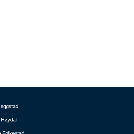
Heggstad
 Høydal
é Folkestad