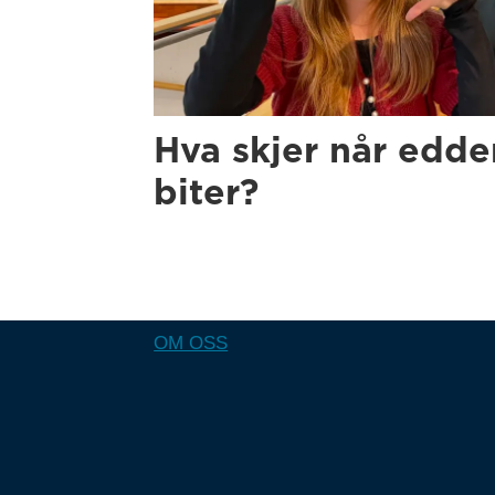
Hva skjer når edd
biter?
OM OSS