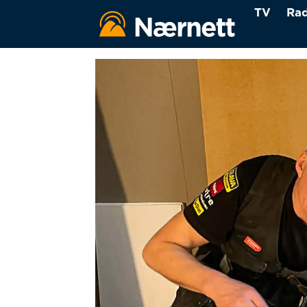
TV
Rad
Tag:
folkehelse