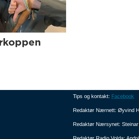
erkoppen
Tips og kontakt:
Facebook
Redaktør Nærnett: Øyvind 
Redaktør Nærsynet: Steinar
Redaktør Radio Volda: Andr