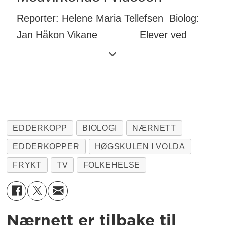
Reporter: Helene Maria Tellefsen Biolog:
Jan Håkon Vikane Elever ved
Øyra: Jorunn, Oline og Vilde
Foto/redigering: Håvard Sjursen
EDDERKOPP
BIOLOGI
NÆRNETT
EDDERKOPPER
HØGSKULEN I VOLDA
FRYKT
TV
FOLKEHELSE
Nærnett er tilbake til