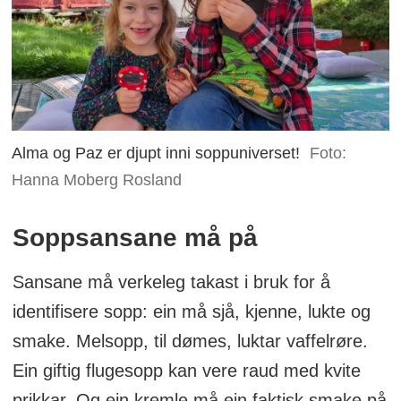
Alma og Paz er djupt inni soppuniverset!
Foto:
Hanna Moberg Rosland
Soppsansane må på
Sansane må verkeleg takast i bruk for å
identifisere sopp: ein må sjå, kjenne, lukte og
smake. Melsopp, til dømes, luktar vaffelrøre.
Ein giftig flugesopp kan vere raud med kvite
prikkar. Og ein kremle må ein faktisk smake på