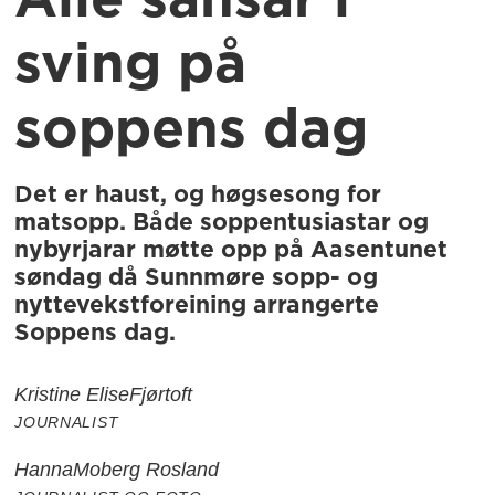
Alle sansar i
sving på
soppens dag
Det er haust, og høgsesong for
matsopp. Både soppentusiastar og
nybyrjarar møtte opp på Aasentunet
søndag då Sunnmøre sopp- og
nyttevekstforeining arrangerte
Soppens dag.
Kristine Elise
Fjørtoft
JOURNALIST
Hanna
Moberg Rosland