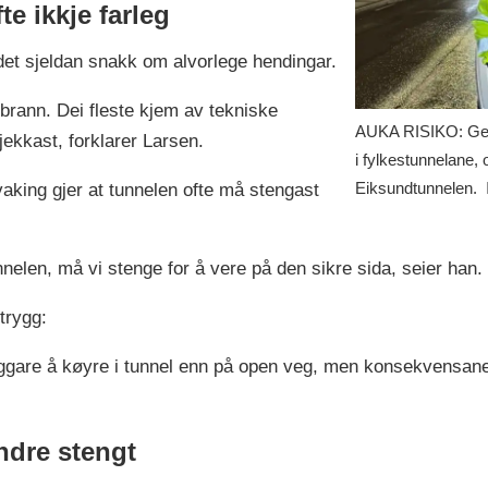
e ikkje farleg
det sjeldan snakk om alvorlege hendingar.
 brann. Dei fleste kjem av tekniske
AUKA RISIKO: Geir 
ekkast, forklarer Larsen.
i fylkestunnelane, o
Eiksundtunnelen.
king gjer at tunnelen ofte må stengast
nnelen, må vi stenge for å vere på den sikre sida, seier han.
trygg:
ryggare å køyre i tunnel enn på open veg, men konsekvensan
ndre stengt