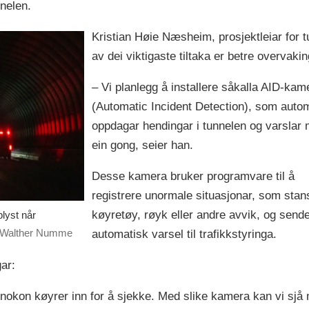
nnelen.
Kristian Høie Næsheim, prosjektleiar for tu
av dei viktigaste tiltaka er betre overvakin
– Vi planlegg å installere såkalla AID-kam
(Automatic Incident Detection), som auto
oppdagar hendingar i tunnelen og varslar
ein gong, seier han.
Desse kamera bruker programvare til å
registrere unormale situasjonar, som stan
køyretøy, røyk eller andre avvik, og send
lyst når
Walther Numme
automatisk varsel til trafikkstyringa.
gar:
nokon køyrer inn for å sjekke. Med slike kamera kan vi sjå