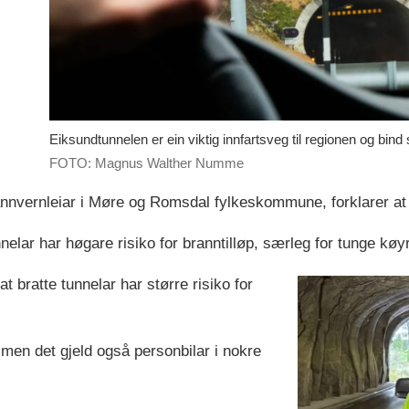
Eiksundtunnelen er ein viktig innfartsveg til regionen og b
FOTO: Magnus Walther Numme
annvernleiar i Møre og Romsdal fylkeskommune, forklarer at 
unnelar har høgare risiko for branntilløp, særleg for tunge kø
 bratte tunnelar har større risiko for
 men det gjeld også personbilar i nokre