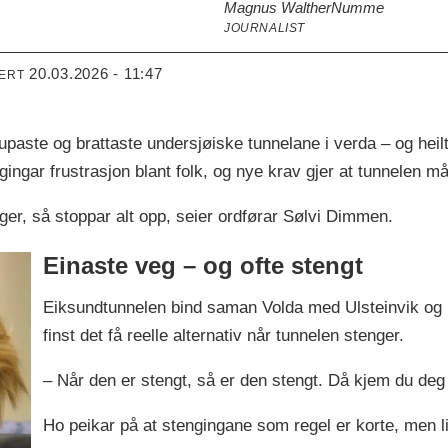
Magnus Walther
Numme
JOURNALIST
20.03.2026 - 11:47
TERT
upaste og brattaste undersjøiske tunnelane i verda – og heilt
ngar frustrasjon blant folk, og nye krav gjer at tunnelen m
ger, så stoppar alt opp, seier ordførar Sølvi Dimmen.
Einaste veg – og ofte stengt
Eiksundtunnelen bind saman Volda med Ulsteinvik og 
finst det få reelle alternativ når tunnelen stenger.
– Når den er stengt, så er den stengt. Då kjem du deg
Ho peikar på at stengingane som regel er korte, men l