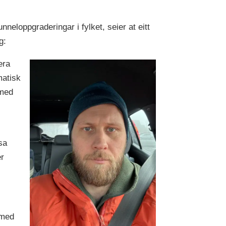
nneloppgraderingar i fylket, seier at eitt
g:
era
matisk
 med
sa
er
 med