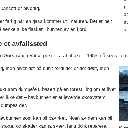
pr
 uansett er alvorlig.
ap
 er farlig når en gass kommer ut i naturen. Det er helt
sv
å senke slike flasker i bunnen av en fjord.
st
 et avfallssted
an Sørstrønen Vabø, peker på at tiltaket i 1988 må sees i 
, man hiver det på bunn fordi der er det dødt, men
rukt som dumpefelt, basert på en forestilling om at livet
er ikke det – havbunnen er et levende økosystem
m dumpes der.
å havbunnen som kan bli påvirket. Noen av dem kan bli
sakte, og skader kan ta svært lang tid å reparere,
Ørja