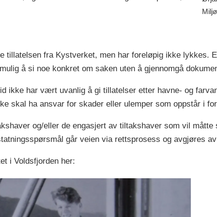
Milj
e tillatelsen fra Kystverket, men har foreløpig ikke lykkes. Ett
r mulig å si noe konkret om saken uten å gjennomgå dokumen
id ikke har vært uvanlig å gi tillatelser etter havne- og far
ke skal ha ansvar for skader eller ulemper som oppstår i forb
kshaver og/eller de engasjert av tiltakshaver som vil måtte stå
 erstatningsspørsmål går veien via rettsprosess og avgjøres 
t i Voldsfjorden her: