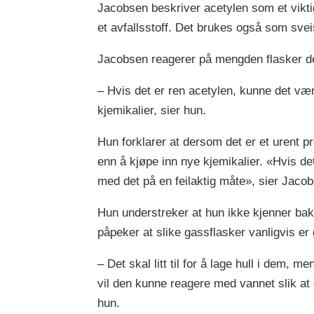
Jacobsen beskriver acetylen som et viktig
et avfallsstoff. Det brukes også som sv
Jacobsen reagerer på mengden flasker det b
– Hvis det er ren acetylen, kunne det vært
kjemikalier, sier hun.
Hun forklarer at dersom det er et urent p
enn å kjøpe inn nye kjemikalier. «Hvis det
med det på en feilaktig måte», sier Jaco
Hun understreker at hun ikke kjenner bak
påpeker at slike gassflasker vanligvis er 
– Det skal litt til for å lage hull i dem, 
vil den kunne reagere med vannet slik at 
hun.