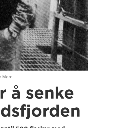
en Møre
r å senke
ldsfjorden