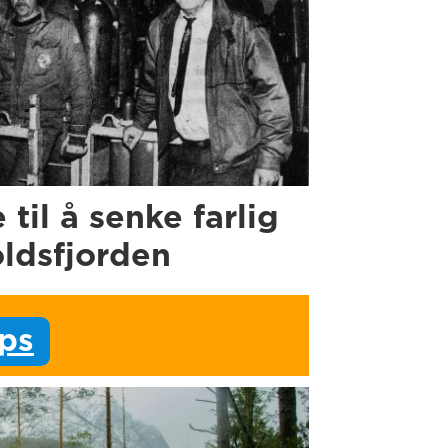
e til å senke farlig
oldsfjorden
ips