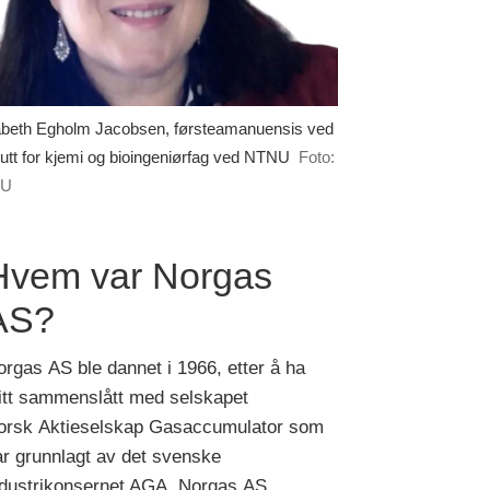
abeth Egholm Jacobsen, førsteamanuensis ved
itutt for kjemi og bioingeniørfag ved NTNU
Foto:
NU
Hvem var Norgas
AS?
rgas AS ble dannet i 1966, etter å ha
litt sammenslått med selskapet
orsk Aktieselskap Gasaccumulator som
ar grunnlagt av det svenske
ndustrikonsernet AGA. Norgas AS