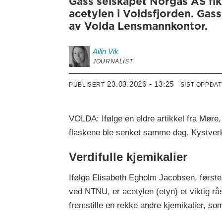
Gass selskapet Norgas AS fikk 
acetylen i Voldsfjorden. Gas
av Volda Lensmannkontor.
Ailin
Vik
JOURNALIST
23.03.2026 - 13:25
PUBLISERT
SIST OPPDA
VOLDA: Ifølge en eldre artikkel fra Mør
flaskene ble senket samme dag. Kystverk
Verdifulle kjemikalier
Ifølge Elisabeth Egholm Jacobsen, første
ved NTNU, er acetylen (etyn) et viktig råst
fremstille en rekke andre kjemikalier, so