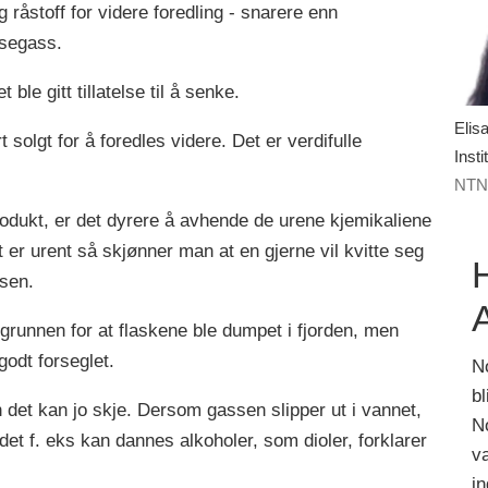
 råstoff for videre foredling - snarere enn
eisegass.
le gitt tillatelse til å senke.
Elis
 solgt for å foredles videre. Det er verdifulle
Inst
NT
rodukt, er det dyrere å avhende de urene kjemikaliene
 er urent så skjønner man at en gjerne vil kvitte seg
bsen.
grunnen for at flaskene ble dumpet i fjorden, men
godt forseglet.
No
b
men det kan jo skje. Dersom gassen slipper ut i vannet,
N
det f. eks kan dannes alkoholer, som dioler, forklarer
v
i