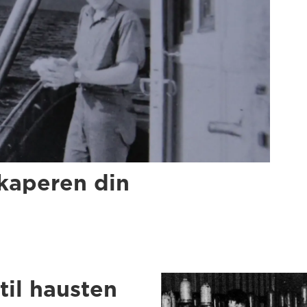
skaperen din
til hausten