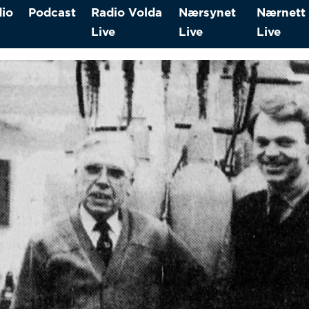
io
Podcast
Radio Volda
Nærsynet
Nærnett
Live
Live
Live