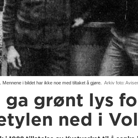
 Mennene i bildet har ikke noe med tiltaket å gjøre.
Arkiv foto: Avis
 ga grønt lys fo
tylen ned i Vo