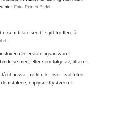
øsenter
Foto: Reinert Endal
ersom tillatelsen ble gitt for flere år
tet.
vannsloven der erstatningsansvaret
indelse med, eller som følge av, tiltaket.
 til ansvar for tilfeller hvor kvaliteten
av domstolene, opplyser Kystverket.