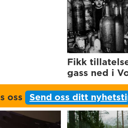
Fikk tillatels
gass ned i V
ps oss
Send oss ditt nyhetst