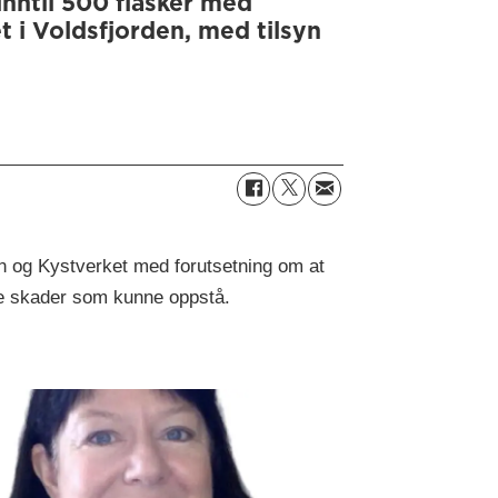
 inntil 500 flasker med
 i Voldsfjorden, med tilsyn
n og Kystverket med forutsetning om at
le skader som kunne oppstå.