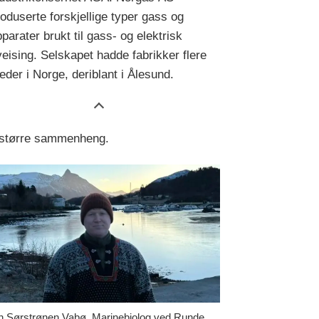
oduserte forskjellige typer gass og
parater brukt til gass- og elektrisk
eising. Selskapet hadde fabrikker flere
eder i Norge, deriblant i Ålesund.
en større sammenheng.
n Sørstrønen Vabø, Marinebiolog ved Runde