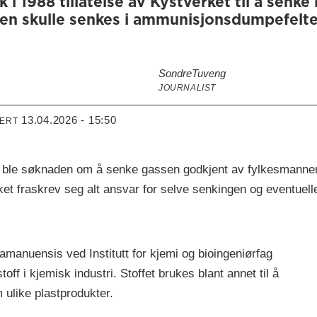
i 1988 tillatelse av Kystverket til å senke
sen skulle senkes i ammunisjonsdumpefeltet
Sondre
Tuveng
JOURNALIST
13.04.2026 - 15:50
TERT
e, ble søknaden om å senke gassen godkjent av fylkesmanne
et fraskrev seg alt ansvar for selve senkingen og eventuel
amanuensis ved Institutt for kjemi og bioingeniørfag
off i kjemisk industri. Stoffet brukes blant annet til å
m ulike plastprodukter.