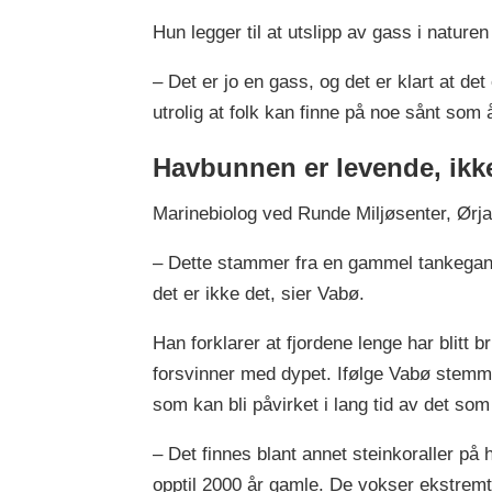
Hun legger til at utslipp av gass i naturen
– Det er jo en gass, og det er klart at det
utrolig at folk kan finne på noe sånt som 
Havbunnen er levende, ikke
Marinebiolog ved Runde Miljøsenter, Ørj
– Dette stammer fra en gammel tankegang
det er ikke det, sier Vabø.
Han forklarer at fjordene lenge har blitt b
forsvinner med dypet. Ifølge Vabø stemm
som kan bli påvirket i lang tid av det so
– Det finnes blant annet steinkoraller p
opptil 2000 år gamle. De vokser ekstremt 