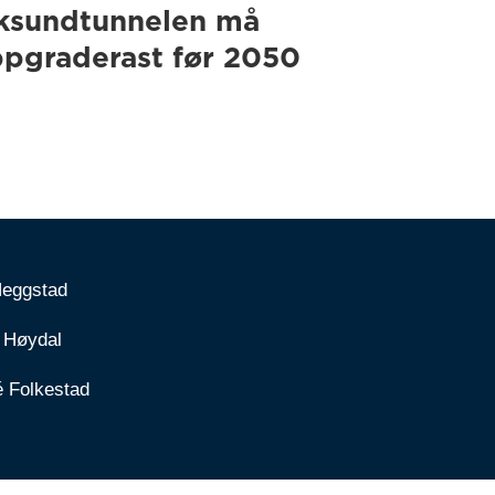
ksundtunnelen må
pgraderast før 2050
Heggstad
 Høydal
é Folkestad