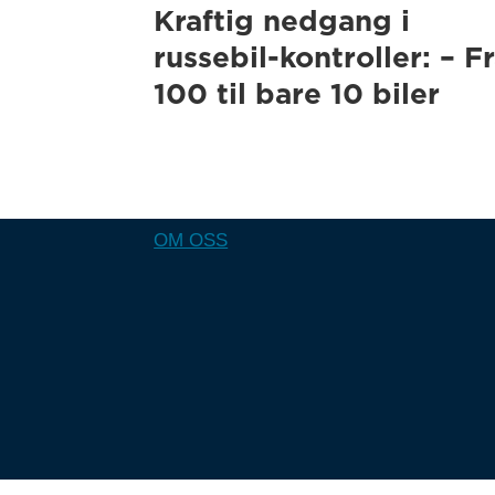
Kraftig nedgang i
russebil-kontroller: – F
100 til bare 10 biler
OM OSS