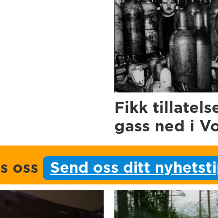
Fikk tillatels
gass ned i V
ps oss
Send oss ditt nyhetst