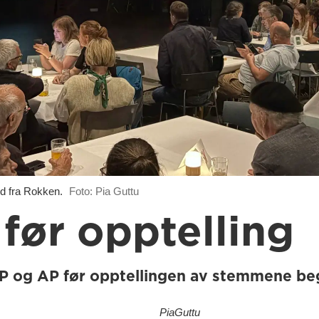
eld fra Rokken.
Foto: Pia Guttu
før opptelling
rP og AP før opptellingen av stemmene b
Pia
Guttu