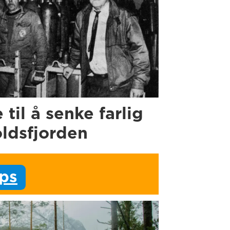
e til å senke farlig
oldsfjorden
ips