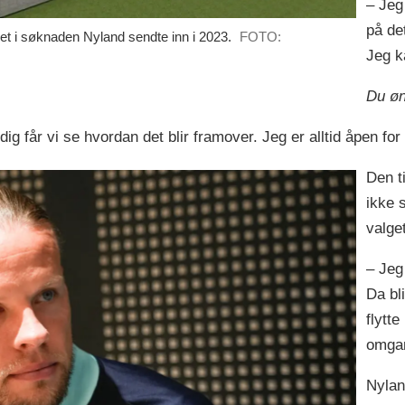
– Jeg
på de
 i søknaden Nyland sendte inn i 2023.
FOTO:
Jeg ka
Du øn
ig får vi se hvordan det blir framover. Jeg er alltid åpen fo
Den t
ikke s
valge
– Jeg
Da bl
flytt
omgan
Nyland