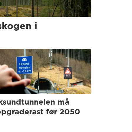
skogen i
ksundtunnelen må
pgraderast før 2050