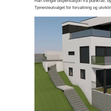
Han trengte dispensasjon fra plankrav, 
Tjenesteutvalget for forvaltning og utvi