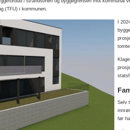
byggeforbud i strandsonen og byggegrensen mot kommunal veg
kling (TFU) i kommunen.
I 202
bygge
prosj
tomt
Klage
prosj
stats
Fami
Selv 
innrø
før h