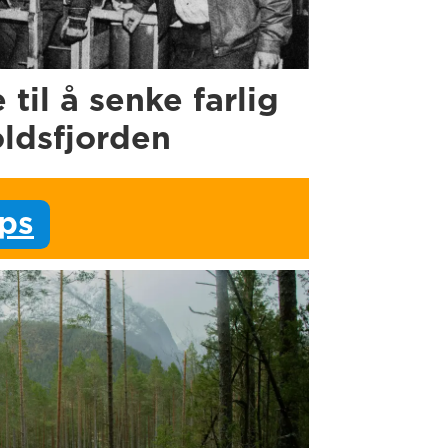
e til å senke farlig
oldsfjorden
ips