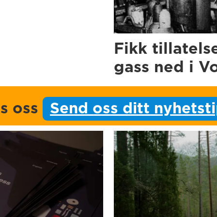
Fikk tillatels
gass ned i V
ps oss
Send oss ditt nyhetst