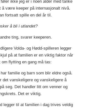
 føler ikke jeg er i noen alder med tanke
t å være keeper på internasjonalt nivå.
n fortsatt spille en del år til.
sker å bli i utlandet?
r andre ting, svarer keeperen.
idligere Volda- og Hødd-spilleren legger
kjul på at familien er en viktig faktor når
t om flytting en gang må tas:
 har familie og barn som blir eldre også.
ir det vanskeligere og vanskeligere å
e på seg. Det handler litt om venner og
gskrets. Det er viktig.
 legger til at familien i dag trives veldig