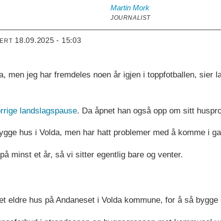
Martin
Mork
JOURNALIST
18.09.2025 - 15:03
TERT
olda, men jeg har fremdeles noen år igjen i toppfotballen, sier
orrige landslagspause
. Da åpnet han også opp om sitt huspro
å bygge hus i Volda, men har hatt problemer med å komme i
å minst et år, så vi sitter egentlig bare og venter.
 et eldre hus på Andaneset i Volda kommune, for å så bygge 