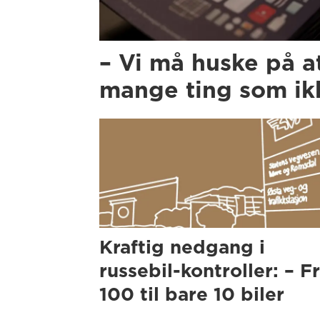
– Vi må huske på a
mange ting som ikk
Kraftig nedgang i
russebil-kontroller: – F
100 til bare 10 biler