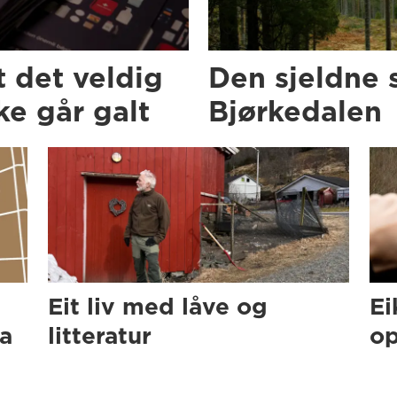
t det veldig
Den sjeldne 
e går galt
Bjørkedalen
Eit liv med låve og
Ei
ra
litteratur
op