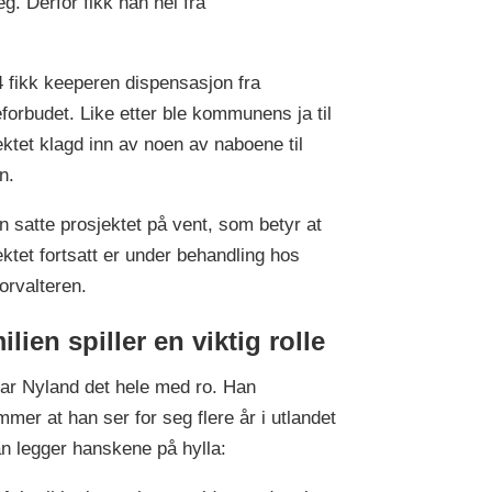
. Derfor fikk han nei fra
4 fikk keeperen dispensasjon fra
forbudet. Like etter ble kommunens ja til
ektet klagd inn av noen av naboene til
en.
n satte prosjektet på vent, som betyr at
ektet fortsatt er under behandling hos
forvalteren.
lien spiller en viktig rolle
tar Nyland det hele med ro. Han
mmer at han ser for seg flere år i utlandet
an legger hanskene på hylla: