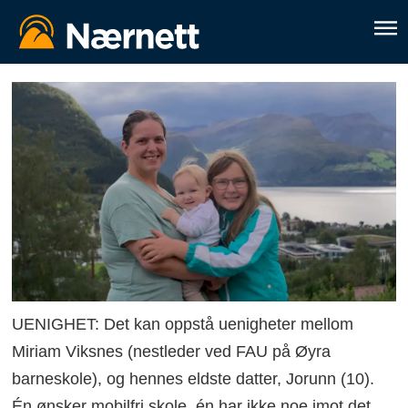
UENIGHET: Det kan oppstå uenigheter mellom
Miriam Viksnes (nestleder ved FAU på Øyra
barneskole), og hennes eldste datter, Jorunn (10).
Én ønsker mobilfri skole, én har ikke noe imot det.