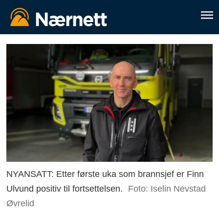
NYANSATT: Etter første uka som brannsjef er Finn
Ulvund positiv til fortsettelsen.
Foto: Iselin Nevstad
Øvrelid