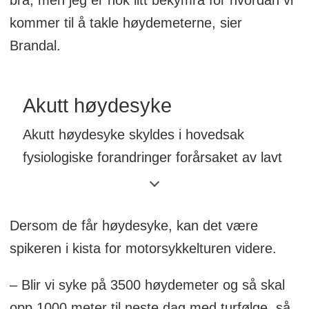
bra, men jeg er nok litt bekymra for hvordan vi
kommer til å takle høydemeterne, sier
Brandal.
Akutt høydesyke
Akutt høydesyke skyldes i hovedsak
fysiologiske forandringer forårsaket av lavt
oksygentrykk i store høyder.
Kroppen trenger tid for å omstille seg til
Dersom de får høydesyke, kan det være
nye omgivelser, og det er særlig hurtige
spikeren i kista for motorsykkelturen videre.
oppstigninger til høyder over 2500
meter som forårsaker høydesyke.
– Blir vi syke på 3500 høydemeter og så skal
opp 1000 meter til neste dag med turfølge, så