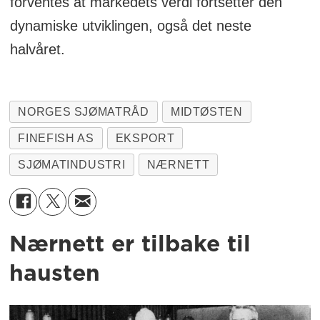
forventes at markedets verdi fortsetter den
dynamiske utviklingen, også det neste
halvåret.
NORGES SJØMATRÅD
MIDTØSTEN
FINEFISH AS
EKSPORT
SJØMATINDUSTRI
NÆRNETT
Nærnett er tilbake til
hausten