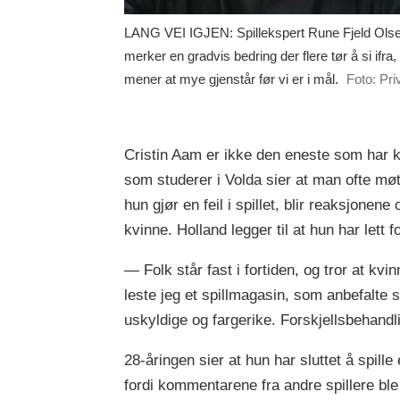
LANG VEI IGJEN: Spillekspert Rune Fjeld Ols
merker en gradvis bedring der flere tør å si ifra
mener at mye gjenstår før vi er i mål.
Foto: Pri
Cristin Aam er ikke den eneste som har kj
som studerer i Volda sier at man ofte møt
hun gjør en feil i spillet, blir reaksjonen
kvinne. Holland legger til at hun har lett f
— Folk står fast i fortiden, og tror at kvin
leste jeg et spillmagasin, som anbefalte sp
uskyldige og fargerike. Forskjellsbehandl
28-åringen sier at hun har sluttet å spill
fordi kommentarene fra andre spillere ble 