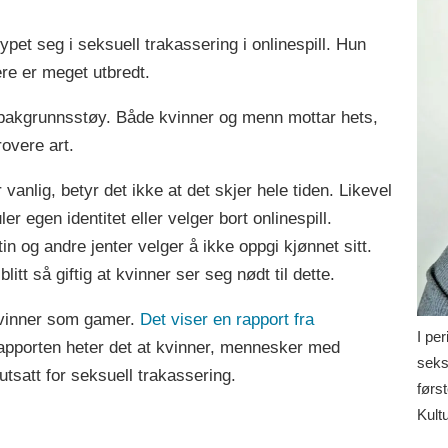
pet seg i seksuell trakassering i onlinespill. Hun
ere er meget utbredt.
 bakgrunnsstøy. Både kvinner og menn mottar hets,
overe art.
vanlig, betyr det ikke at det skjer hele tiden. Likevel
r egen identitet eller velger bort onlinespill.
in og andre jenter velger å ikke oppgi kjønnet sitt.
litt så giftig at kvinner ser seg nødt til dette.
 kvinner som gamer.
Det viser en rapport fra
I pe
apporten heter det at kvinner, mennesker med
seksu
tsatt for seksuell trakassering.
førs
Kult