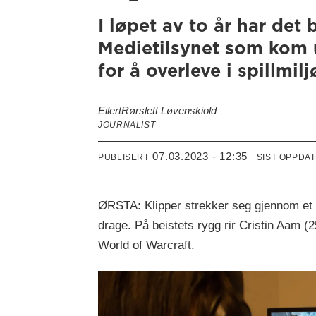
I løpet av to år har det 
Medietilsynet som kom 
for å overleve i spillmilj
Eilert
Rørslett Løvenskiold
JOURNALIST
07.03.2023 - 12:35
PUBLISERT
SIST OPPDA
ØRSTA: Klipper strekker seg gjennom et ty
drage. På beistets rygg rir Cristin Aam (2
World of Warcraft.