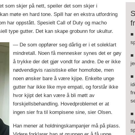
t som skjer på nett, speiler det som skjer i
S
kan møte en hard tone. Spill har en ekstra utfordring
f
m har oppstått. Spesielt Call of Duty og macho
siell type gutter. Det kan skape grobunn for ukultur.
■ 
sp
— De som oppfører seg dårlig er i et soleklart
mindretall. Noen få mennesker synes det er gøy
■ 
å trykke der det gjør vondt for andre. De er ikke
je
nødvendigvis rasistiske eller homofobe, men
■ 
noen ønsker bare å være kjipe. Enkelte unge
id
gutter har ikke like mye empati, og forstår ikke
fr
hvor kjipt det kan være å bli møtt av
s
forskjellsbehandling. Hovedproblemet er at
ingen sier fra til kompisene sine, sier Olsen.
■ 
If
Han mener at holdningskampanjer må på plass.
sp
Videre forklarer han at grunnen er å få unge