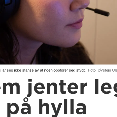
lar seg ikke stanse av at noen oppfører seg stygt.
Foto: Øystein Ul
em jenter l
 på hylla