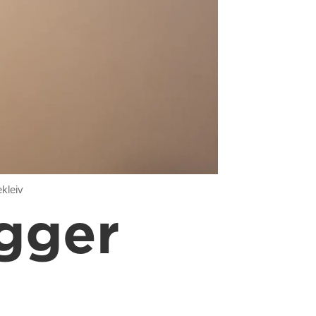
ekleiv
egger