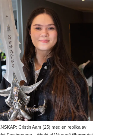
NSKAP: Cristin Aam (25) med en replika av
det Frostmourne. I World of Warcraft tilhører det