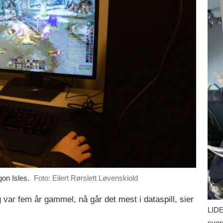
on Isles.
Foto: Eilert Rørslett Løvenskiold
 var fem år gammel, nå går det mest i dataspill, sier
LIDE
sver