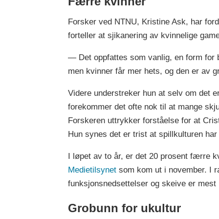
Færre kvinner
Forsker ved NTNU, Kristine Ask, har fordy
forteller at sjikanering av kvinnelige gam
— Det oppfattes som vanlig, en form for
men kvinner får mer hets, og den er av gr
Videre understreker hun at selv om det er 
forekommer det ofte nok til at mange skjule
Forskeren uttrykker forståelse for at Crist
Hun synes det er trist at spillkulturen har b
I løpet av to år, er det 20 prosent færre
Medietilsynet
som kom ut i november. I r
funksjonsnedsettelser og skeive er mest u
Grobunn for ukultur