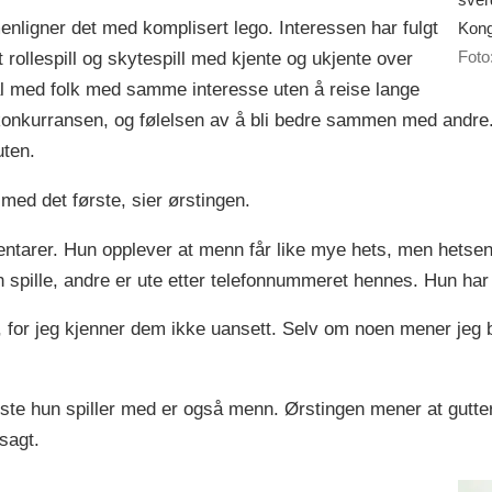
ligner det med komplisert lego. Interessen har fulgt
Kong
Foto
t rollespill og skytespill med kjente og ukjente over
ial med folk med samme interesse uten å reise lange
onkurransen, og følelsen av å bli bedre sammen med andre. 
uten.
 med det første, sier ørstingen.
entarer. Hun opplever at menn får like mye hets, men hetsen
 spille, andre er ute etter telefonnummeret hennes. Hun har og
for jeg kjenner dem ikke uansett. Selv om noen mener jeg b
este hun spiller med er også menn. Ørstingen mener at gutter
sagt.