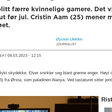
blitt færre kvinnelige gamere. Det v
ut før jul. Cristin Aam (25) mener
øet.
Øystein
Ulekleiv
JOURNALIST
08.03.2023 - 12:15
TERT
kt skydekke. Elver snirkler seg blant grønne enger. Høyt der
5) fra Ørsta, som paladinen Alanya. Ved tastaturet sitter jenta
Ris