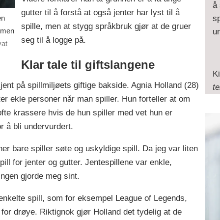
å 
gutter til å forstå at også jenter har lyst til å
en
sp
spille, men at stygg språkbruk gjør at de gruer
, men
un
seg til å logge på.
vat
Klar tale til giftslangene
Ki
ent på spillmiljøets giftige bakside. Agnia Holland (28)
te
er ekle personer når man spiller. Hun forteller at om
e ofte krassere hvis de hun spiller med vet hun er
or å bli undervurdert.
ner bare spiller søte og uskyldige spill. Da jeg var liten
ill for jenter og gutter. Jentespillene var enkle,
ingen gjorde meg sint.
e enkelte spill, som for eksempel League of Legends,
for drøye. Riktignok gjør Holland det tydelig at de