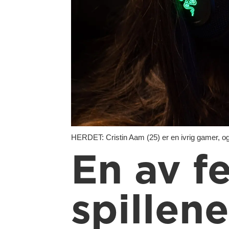
HERDET: Cristin Aam (25) er en ivrig gamer, og 
En av f
spillene