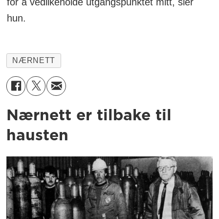
for å vedlikeholde utgangspunktet mitt, sier
hun.
NÆRNETT
Nærnett er tilbake til
hausten