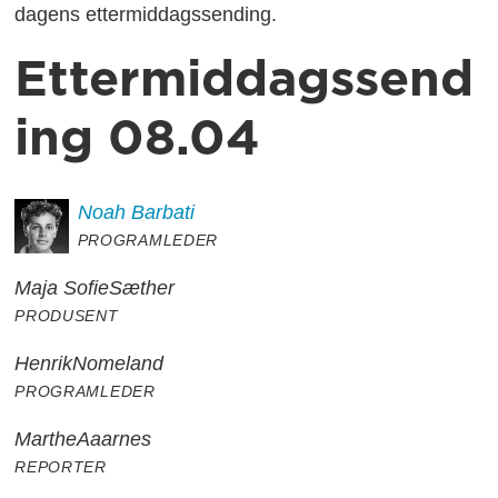
dagens ettermiddagssending.
Ettermiddagssend
ing 08.04
Noah
Barbati
PROGRAMLEDER
Maja Sofie
Sæther
PRODUSENT
Henrik
Nomeland
PROGRAMLEDER
Marthe
Aaarnes
REPORTER