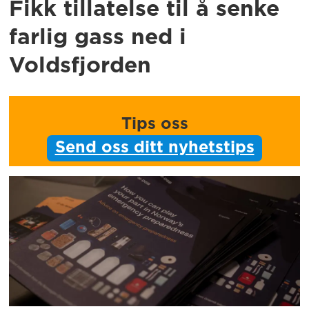
Fikk tillatelse til å senke
farlig gass ned i
Voldsfjorden
Tips oss
Send oss ditt nyhetstips