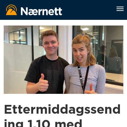
Ettermiddagssend
ing 1.10 med