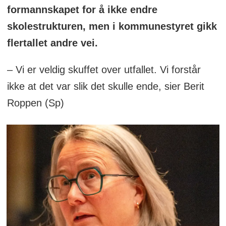
- Anders Myrene (KrF)
formannskapet for å ikke endre
skolestrukturen, men i kommunestyret gikk
- Kjell Peter Lunde (KrF)
flertallet andre vei.
- Per Lorentz Kopperstad (INP)
– Vi er veldig skuffet over utfallet. Vi forstår
ikke at det var slik det skulle ende, sier Berit
- Bennie Bantilan Hansen (Frp)
Roppen (Sp)
- Kjell Barstad (Frp)