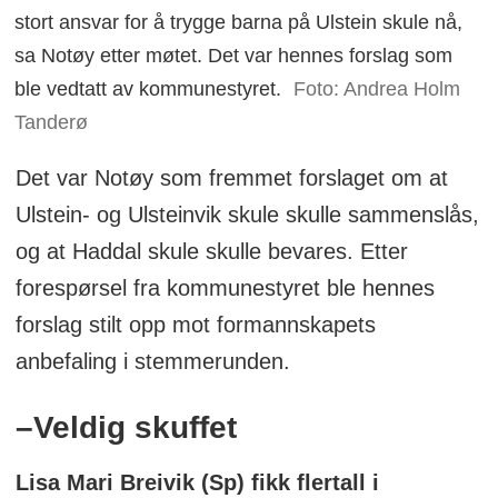
stort ansvar for å trygge barna på Ulstein skule nå,
- Magne Gurskevik (Ap)
sa Notøy etter møtet. Det var hennes forslag som
ble vedtatt av kommunestyret.
Foto: Andrea Holm
- Marianne Breivik (Ap)
Tanderø
Disse stemte imot:
Det var Notøy som fremmet forslaget om at
Ulstein- og Ulsteinvik skule skulle sammenslås,
- Arve Eldar Flø (Uavhengig)
og at Haddal skule skulle bevares. Etter
- Kersti Hasund (SV)
forespørsel fra kommunestyret ble hennes
forslag stilt opp mot formannskapets
- Berit Roppen (Sp)
anbefaling i stemmerunden.
- Lisa Mari Breivik Anderson (Sp)
–Veldig skuffet
- Oddvar Gjerde (Sp)
Lisa Mari Breivik (Sp) fikk flertall i