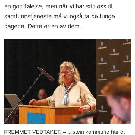
- Erlend Eidem (H)
en god følelse, men når vi har stilt oss til
samfunnstjeneste må vi også ta de tunge
- Stig Ole Borgundvåg (H)
dagene. Dette er en av dem.
- Egil Ulstein (H)
- Hans Petter T. Ulstein (H)
- Mariette Gjerde (H)
- Knut Erik Engh (Frp)
- Alf Johan Antonsen (Frp)
- Aurora Dimmen Bratli (Ap)
- Hanne Notøy (Ap)
FREMMET VEDTAKET: – Ulstein kommune har et