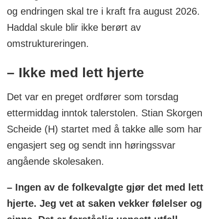
Midlertidig skoleskyss tilbys inntil gang- og
og endringen skal tre i kraft fra august 2026.
sykkelvei er på plass (maks tre år).
Haddal skule blir ikke berørt av
omstruktureringen.
2. Skolekretsgrensene tilpasses den nye
strukturen.
– Ikke med lett hjerte
3. Innsparinger tas gjennom naturlig
Det var en preget ordfører som torsdag
reduksjon i stillinger i skole og kultur, uten
ettermiddag inntok talerstolen. Stian Skorgen
å svekke kvalitet eller trygghet.
Scheide (H) startet med å takke alle som har
engasjert seg og sendt inn høringssvar
4. Haddal skule evalueres i mai 2027 med
angående skolesaken.
fokus på kvalitet, miljø og trivsel.
– Ingen av de folkevalgte gjør det med lett
hjerte. Jeg vet at saken vekker følelser og