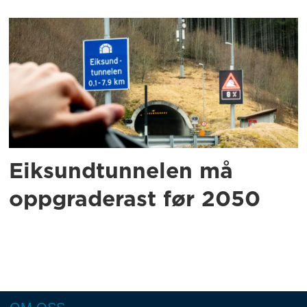
Eiksundtunnelen må
oppgraderast før 2050