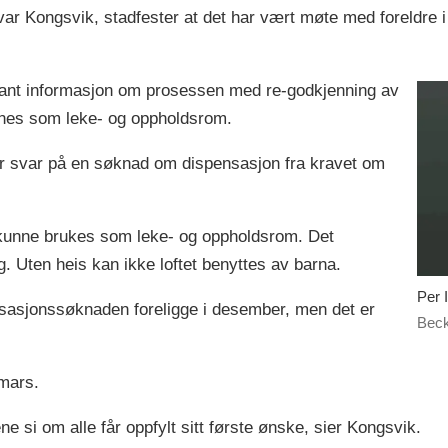
var Kongsvik, stadfester at det har vært møte med foreldre 
evant informasjon om prosessen med re-godkjenning av
gnes som leke- og oppholdsrom.
 svar på en søknad om dispensasjon fra kravet om
å kunne brukes som leke- og oppholdsrom. Det
g. Uten heis kan ikke loftet benyttes av barna.
Per 
sasjonssøknaden foreligge i desember, men det er
Beck
 mars.
e si om alle får oppfylt sitt første ønske, sier Kongsvik.