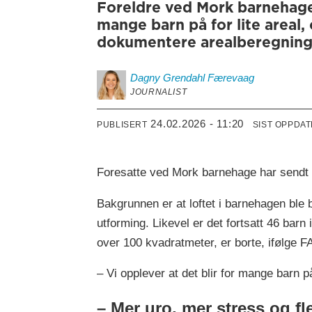
Foreldre ved Mork barnehage 
mange barn på for lite areal
dokumentere arealberegning
Dagny
Grendahl Færevaag
JOURNALIST
24.02.2026 - 11:20
PUBLISERT
SIST OPPDA
Foresatte ved Mork barnehage har sendt e
Bakgrunnen er at loftet i barnehagen ble 
utforming. Likevel er det fortsatt 46 barn 
over 100 kvadratmeter, er borte, ifølge F
– Vi opplever at det blir for mange barn på
– Mer uro, mer stress og fl