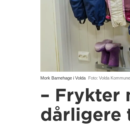
Mork Barnehage i Volda
Foto: Volda Kommun
– Frykter
dårligere 