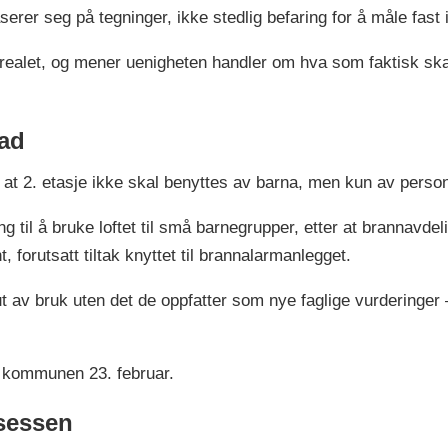
rer seg på tegninger, ikke stedlig befaring for å måle fast i
realet, og mener uenigheten handler om hva som faktisk ska
ad
t 2. etasje ikke skal benyttes av barna, men kun av person
ing til å bruke loftet til små barnegrupper, etter at brannav
t, forutsatt tiltak knyttet til brannalarmanlegget.
ut av bruk uten det de oppfatter som nye faglige vurderinger 
 kommunen 23. februar.
sessen