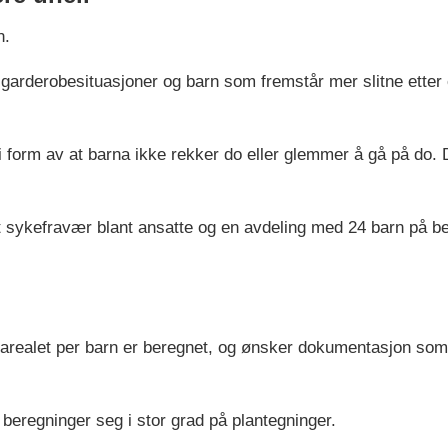
n.
 garderobesituasjoner og barn som fremstår mer slitne etter 
l, i form av at barna ikke rekker do eller glemmer å gå på do
sykefravær blant ansatte og en avdeling med 24 barn på beg
ealet per barn er beregnet, og ønsker dokumentasjon som v
beregninger seg i stor grad på plantegninger.