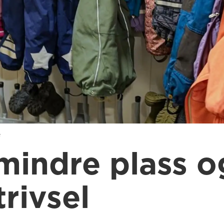
e
 mindre plass o
trivsel