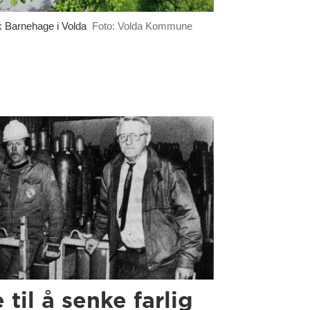
 Barnehage i Volda
Foto: Volda Kommune
e til å senke farlig