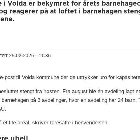
i Volda er bekymret for årets barnehageo
, og reagerer på at loftet i barnehagen s
ene.
25.02.2026 - 11:36
TERT
-post til Volda kommune der de uttrykker uro for kapasitet
besluttet stengt fra høsten. Fra august ble én avdeling lagt 
i barnehagen på 3 avdelinger, hvor en avdeling har 24 barn. Ti
AU.
 et lite areal, skriver foresatte i henvendelsen.
ere uhell