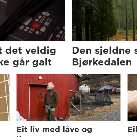
t det veldig
Den sjeldne 
e går galt
Bjørkedalen
Eit liv med låve og
Ei