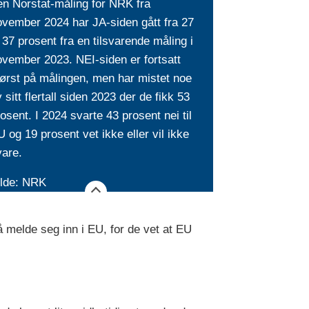
en Norstat-måling for NRK fra
ovember 2024 har JA-siden gått fra 27
l 37 prosent fra en tilsvarende måling i
vember 2023. NEI-siden er fortsatt
ørst på målingen, men har mistet noe
 sitt flertall siden 2023 der de fikk 53
osent. I 2024 svarte 43 prosent nei til
 og 19 prosent vet ikke eller vil ikke
vare.
ilde: NRK
l å melde seg inn i EU, for de vet at EU