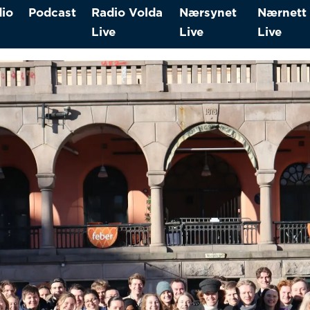
io
Podcast
Radio Volda
Nærsynet
Nærnett
Live
Live
Live