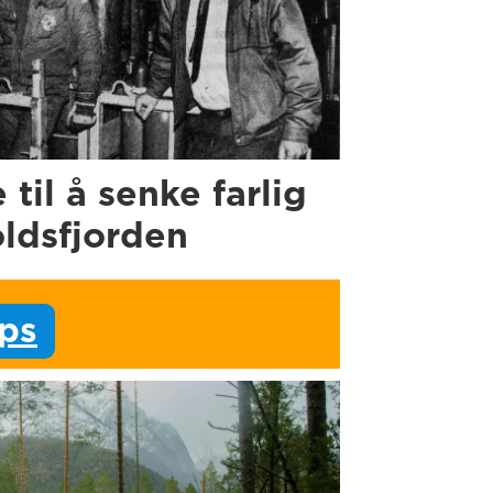
e til å senke farlig
oldsfjorden
ips