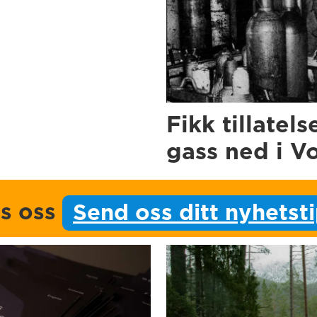
Fikk tillatels
gass ned i V
ps oss
Send oss ditt nyhetst