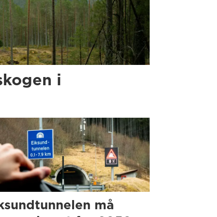
skogen i
ksundtunnelen må