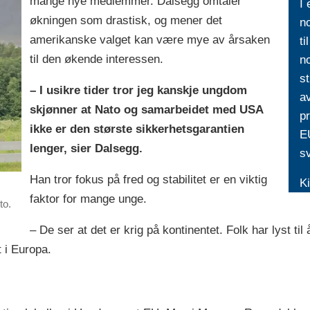
mange nye medlemmer. Dalsegg omtaler
I 
økningen som drastisk, og mener det
n
amerikanske valget kan være mye av årsaken
ti
til den økende interessen.
no
st
– I usikre tider tror jeg kanskje ungdom
av
skjønner at Nato og samarbeidet med USA
pr
ikke er den største sikkerhetsgarantien
EU
lenger, sier Dalsegg.
s
Han tror fokus på fred og stabilitet er en viktig
K
faktor for mange unge.
to.
– De ser at det er krig på kontinentet. Folk har lyst ti
t i Europa.