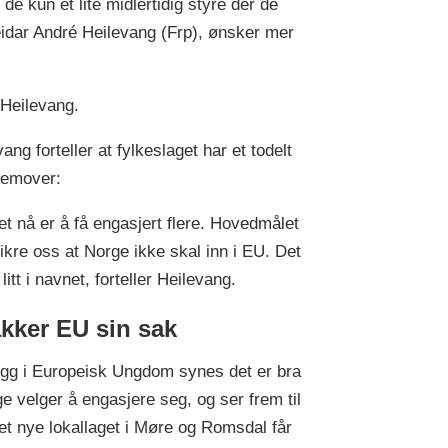
 kun et lite midlertidig styre der de
eidar André Heilevang (Frp), ønsker mer
r Heilevang.
ang forteller at fylkeslaget har et todelt
remover:
et nå er å få engasjert flere. Hovedmålet
sikre oss at Norge ikke skal inn i EU. Det
 litt i navnet, forteller Heilevang.
kker EU sin sak
gg i Europeisk Ungdom synes det er bra
ge velger å engasjere seg, og ser frem til
et nye lokallaget i Møre og Romsdal får