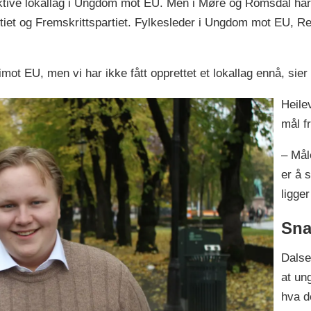
tive lokallag i Ungdom mot EU. Men i Møre og Romsdal har de
rtiet og Fremskrittspartiet. Fylkesleder i Ungdom mot EU, R
imot EU, men vi har ikke fått opprettet et lokallag ennå, sie
Heilev
mål f
– Mål
er å 
ligger
Sna
Dalse
at un
hva d