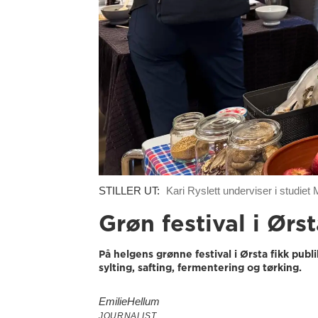
STILLER UT:
Kari Ryslett underviser i studiet
Grøn festival i Ørst
På helgens grønne festival i Ørsta fikk pub
sylting, safting, fermentering og tørking.
Emilie
Hellum
JOURNALIST