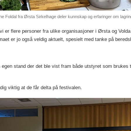
ne Foldal fra Ørsta Sirkelhage deler kunnskap og erfaringer om lagrin
i er flere personer fra ulike organisasjoner i Ørsta og Volda
emaet er jo også veldig aktuelt, spesielt med tanke på bered
 egen stand der det ble vist fram både utstyret som brukes 
ig viktig at de får delta på festivalen.