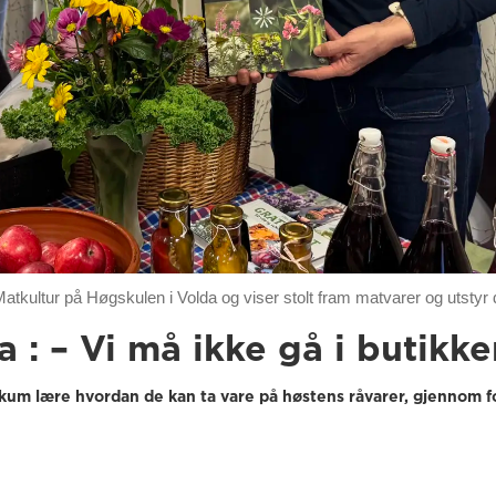
 Matkultur på Høgskulen i Volda og viser stolt fram matvarer og utstyr 
a : – Vi må ikke gå i butikke
likum lære hvordan de kan ta vare på høstens råvarer, gjennom 