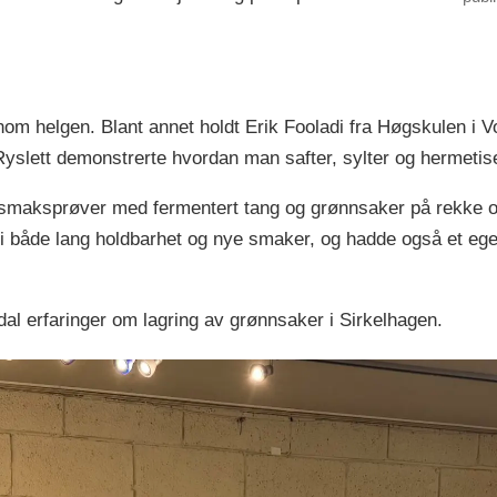
nom helgen. Blant annet holdt Erik Fooladi fra Høgskulen i V
yslett demonstrerte hvordan man safter, sylter og hermetis
smaksprøver med fermentert tang og grønnsaker på rekke og
 både lang holdbarhet og nye smaker, og hadde også et eget 
ldal erfaringer om lagring av grønnsaker i Sirkelhagen.