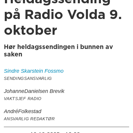
på Radio Volda 9.
oktober
Hør heldagssendingen i bunnen av
saken
Sindre
Skarstein Fossmo
SENDINGSANSVARLIG
Johanne
Danielsen Brevik
VAKTSJEF RADIO
André
Folkestad
ANSVARLIG REDAKTØR