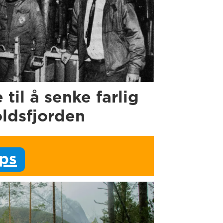
e til å senke farlig
oldsfjorden
ips