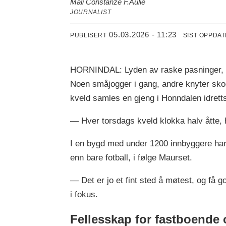
Mali Constanze F.
Aulie
JOURNALIST
05.03.2026 - 11:23
PUBLISERT
SIST OPPDA
HORNINDAL: Lyden av raske pasninger, kor
Noen småjogger i gang, andre knyter sko
kveld samles en gjeng i Honndalen idrett
— Hver torsdags kveld klokka halv åtte,
I en bygd med under 1200 innbyggere har 
enn bare fotball, i følge Maurset.
— Det er jo et fint sted å møtest, og få g
i fokus.
Fellesskap for fastboende og