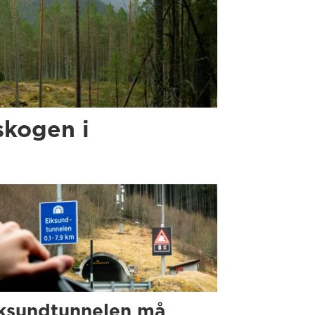
skogen i
ksundtunnelen må