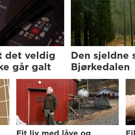
t det veldig
Den sjeldne 
e går galt
Bjørkedalen
Eit liv med låve og
Ei