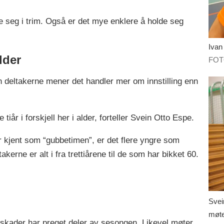
lde seg i trim. Også er det mye enklere å holde seg
Ivan Kar
lder
FOTO
n deltakerne mener det handler mer om innstilling enn
e tiår i forskjell her i alder, forteller Svein Otto Espe.
er kjent som “gubbetimen”, er det flere yngre som
ltakerne er alt i fra trettiårene til de som har bikket 60.
Svei
møte
g skader har preget deler av sesongen. Likevel møter