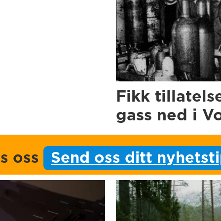
Fikk tillatels
gass ned i V
ps oss
Send oss ditt nyhetst