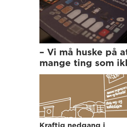
– Vi må huske på a
mange ting som ikk
Kraftig nedgang i