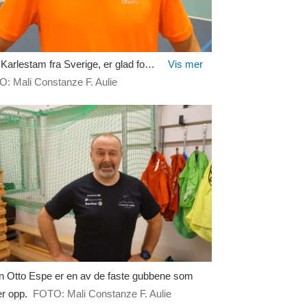
lestam fra Sverige, er glad for den fysiske møteplassen.
Tilflytter fra St
: Mali Constanze F. Aulie
FOTO: Mali Cons
n Otto Espe er en av de faste gubbene som
r opp.
FOTO: Mali Constanze F. Aulie