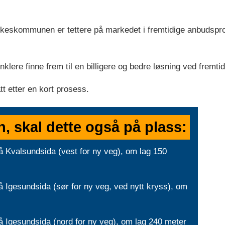
fylkeskommunen er tettere på markedet i fremtidige anbudsp
ere finne frem til en billigere og bedre løsning ved fremti
t etter en kort prosess.
oen, skal dette også på plass:
 Kvalsundsida (vest for ny veg), om lag 150
Igesundsida (sør for ny veg, ved nytt kryss), om
 Igesundsida (nord for ny veg), om lag 240 meter