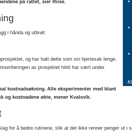
 hendene på rattet, sier Riise.
ning
agg i hånda og utbrøt:
prosjektet, og har hatt dette som sin hjertesak lenge.
nnomføringen av prosjektet hittil har vært under
Ki
ossal kostnadsøkning. Alle eksperimenter med blant
gikk og kostnadene økte, mener Kvalsvik.
t
lag for å bedre rutinene, slik at det ikke renner penger ut