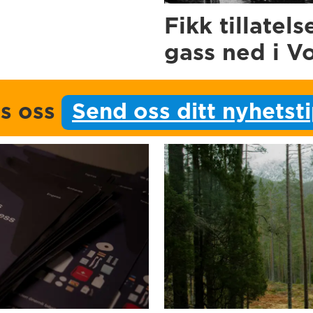
Fikk tillatels
gass ned i V
ps oss
Send oss ditt nyhetst