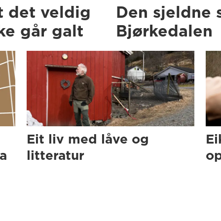
t det veldig
Den sjeldne 
e går galt
Bjørkedalen
Eit liv med låve og
Ei
ra
litteratur
op