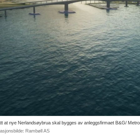
tt at nye Nerlandsøybrua skal bygges av anleggsfirmaet B&G/ Metrost
trasjonsbilde: Rambøll AS