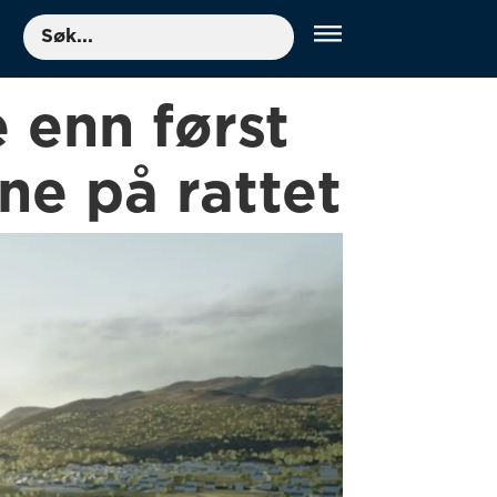
Søk
e enn først
ne på rattet