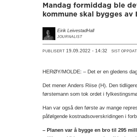
Mandag formiddag ble det 
kommune skal bygges av B
Eirik Leivestad
Hall
JOURNALIST
19.09.2022 - 14:32
PUBLISERT
SIST OPPDA
HERØY/MOLDE: – Det er en gledens dag. Vi 
Det mener Anders Riise (H). Den tidligere
førstemann som tok ordet i fylkestingsmø
Han var også den første av mange repres
påfølgende kostnadsoverskridingen i forb
– Planen var å bygge en bro til 295 mill