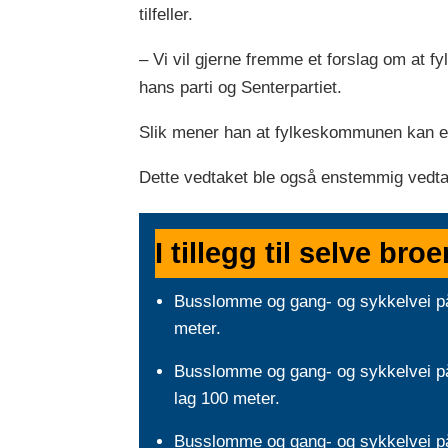
tilfeller.
– Vi vil gjerne fremme et forslag om at 
hans parti og Senterpartiet.
Slik mener han at fylkeskommunen kan enkl
Dette vedtaket ble også enstemmig vedtat
I tillegg til selve br
Busslomme og gang- og sykkelvei på
meter.
Busslomme og gang- og sykkelvei på 
lag 100 meter.
Busslomme og gang- og sykkelvei på