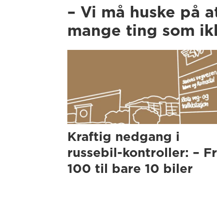
– Vi må huske på a
mange ting som ikk
Kraftig nedgang i
russebil-kontroller: – F
100 til bare 10 biler