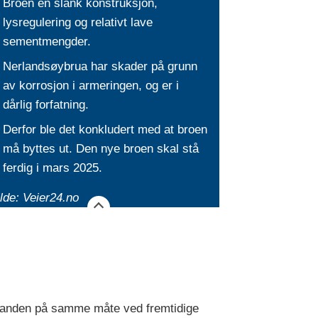
Broen en slank konstruksjon,
lysregulering og relativt lave
sementmengder.
Nerlandsøybrua har skader på grunn
av korrosjon i armeringen, og er i
dårlig forfatning.
Derfor ble det konkludert med at broen
må byttes ut. Den nye broen skal stå
ferdig i mars 2025.
lde: Veier24.no
 i sanden på samme måte ved fremtidige