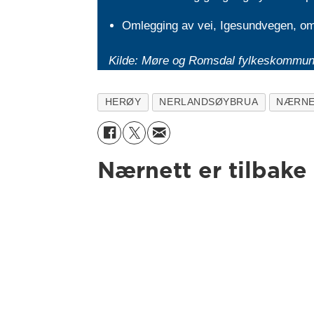
Omlegging av vei, Igesundvegen, om
Kilde: Møre og Romsdal fylkeskommu
HERØY
NERLANDSØYBRUA
NÆRNE
Nærnett er tilbake 