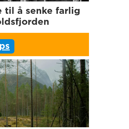
e til å senke farlig
oldsfjorden
ips