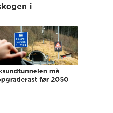
skogen i
ksundtunnelen må
pgraderast før 2050