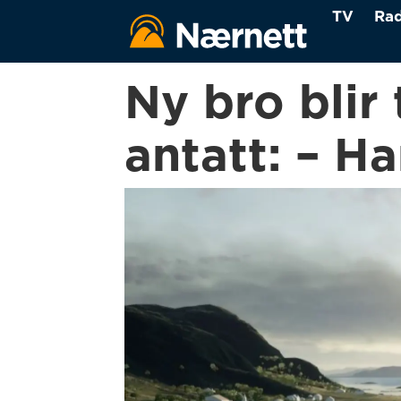
TV
Rad
Ny bro blir
antatt: – H