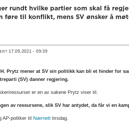
er rundt hvilke partier som skal få regj
an føre til konflikt, mens SV ønsker å mø
17.09.2021 - 09:39
TERT
 H. Prytz mener at SV sin politikk kan bli et hinder for 
treparti (SV) danner regjering.
iskeriressurser er en av sakene Prytz viser til.
gen av ressursene, slik SV har antydet, da får vi en kam
 AP-politker til
Nærnett
tirsdag.