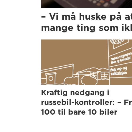
– Vi må huske på a
mange ting som ikk
Kraftig nedgang i
russebil-kontroller: – F
100 til bare 10 biler