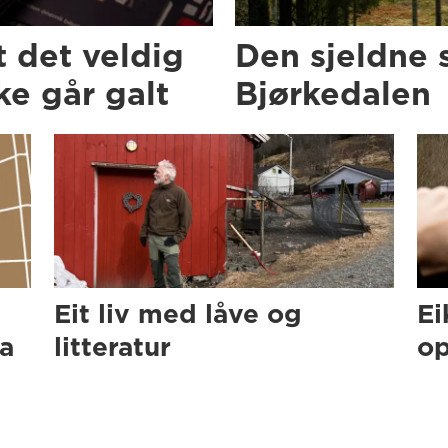
t det veldig
Den sjeldne 
e går galt
Bjørkedalen
Eit liv med låve og
Ei
ra
litteratur
op