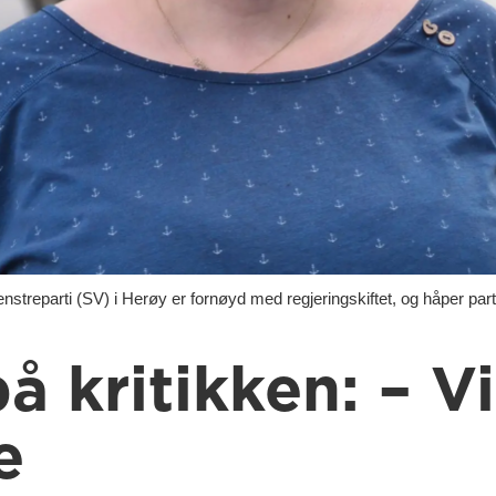
eparti (SV) i Herøy er fornøyd med regjeringskiftet, og håper partiet 
å kritikken: – V
e