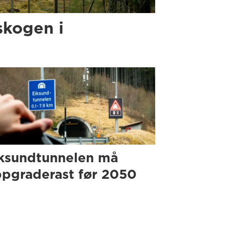
skogen i
ksundtunnelen må
pgraderast før 2050