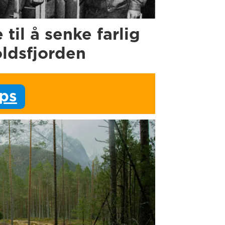
e til å senke farlig
oldsfjorden
ips