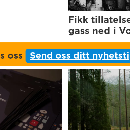
Fikk tillatels
gass ned i V
ps oss
Send oss ditt nyhetst