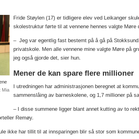
Fride Støylen (17) er tidligere elev ved Leikanger skul
skolestruktur førte til at vennene hennes valgte Mør
– Jeg var egentlig fast bestemt på å gå på Stokksund,
privatskole. Men alle vennene mine valgte Møre på gru
jeg også gjorde det, sier hun.
Mener de kan spare flere millioner
sene
I utredningen har administrasjonen beregnet at kommun
: Mia
sammenslåing av barneskolene, og 1,7 millioner på
– I disse summene ligger blant annet kutting av to rekt
orteller Remøy.
le ikke har tillit til at innsparingen blir så stor som kommu