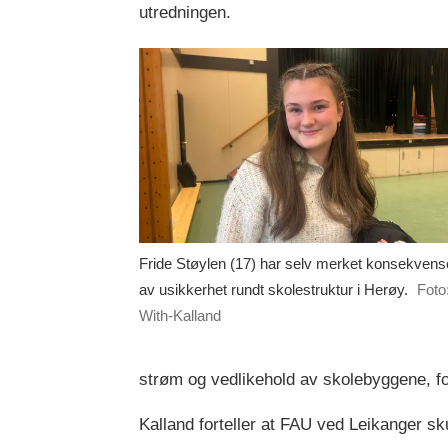
utredningen.
Fride Støylen (17) har selv merket konsekven
av usikkerhet rundt skolestruktur i Herøy.
Foto
With-Kalland
strøm og vedlikehold av skolebyggene, f
Kalland forteller at FAU ved Leikanger sku