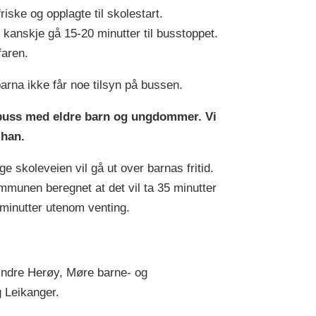
riske og opplagte til skolestart.
 kanskje gå 15-20 minutter til busstoppet.
faren.
arna ikke får noe tilsyn på bussen.
n buss med eldre barn og ungdommer. Vi
 han.
e skoleveien vil gå ut over barnas fritid.
mmunen beregnet at det vil ta 35 minutter
 minutter utenom venting.
i Indre Herøy, Møre barne- og
g Leikanger.