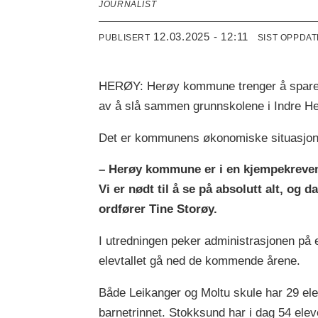
JOURNALIST
12.03.2025 - 12:11
PUBLISERT
SIST OPPDA
HERØY: Herøy kommune trenger å spare 
av å slå sammen grunnskolene i Indre He
Det er kommunens økonomiske situasjon 
– Herøy kommune er i en kjempekrevend
Vi er nødt til å se på absolutt alt, og 
ordfører Tine Storøy.
I utredningen peker administrasjonen på el
elevtallet gå ned de kommende årene.
Både Leikanger og Moltu skule har 29 el
barnetrinnet. Stokksund har i dag 54 eleve