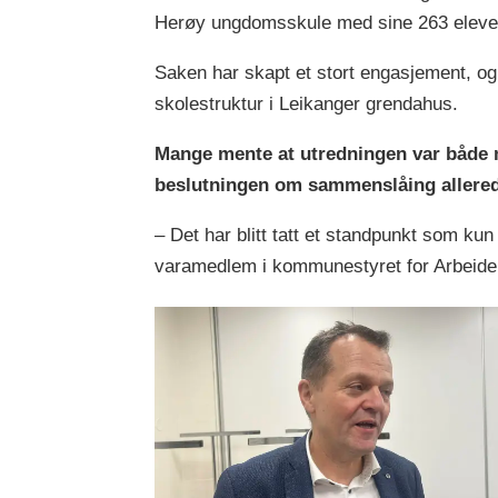
Herøy ungdomsskule med sine 263 eleve
Saken har skapt et stort engasjement, o
skolestruktur i Leikanger grendahus.
Mange mente at utredningen var både m
beslutningen om sammenslåing allered
– Det har blitt tatt et standpunkt som k
varamedlem i kommunestyret for Arbeider