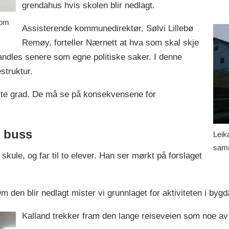
grendahus hvis skolen blir nedlagt.
 om
Assisterende kommunedirektør, Sølvi Lillebø
Remøy, forteller Nærnett at hva som skal skje
andles senere som egne politiske saker. I denne
struktur.
este grad. De må se på konsekvensene for
l buss
Leik
samm
kule, og far til to elever. Han ser mørkt på forslaget
m den blir nedlagt mister vi grunnlaget for aktiviteten i byg
Kalland trekker fram den lange reiseveien som noe av