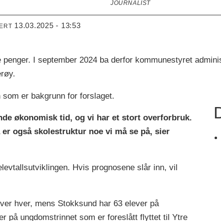
JOURNALIST
13.03.2025 - 13:53
TERT
penger. I september 2024 ba derfor kommunestyret admini
røy.
som er bakgrunn for forslaget.
D
e økonomisk tid, og vi har et stort overforbruk.
da er også skolestruktur noe vi må se på, sier
evtallsutviklingen. Hvis prognosene slår inn, vil
ever hver, mens Stokksund har 63 elever på
r på ungdomstrinnet som er foreslått flyttet til Ytre