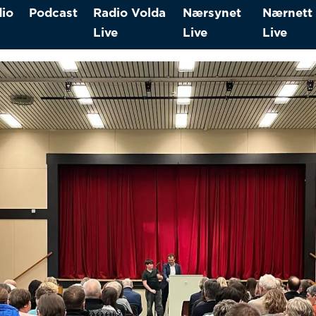
io
Podcast
Radio Volda
Nærsynet
Nærnett
Live
Live
Live