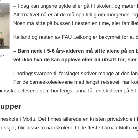
– I dag kan ungene sykle eller gå til skolen, og møter f
Alternativet nå er at de må opp tidlig om morgenen, og
Noen må sitte på bussen i nesten en time, sier familie
Kalland og resten av FAU Leikong er bekymret for at b
– Barn nede i 5-6 års-alderen må sitte alene på e
le,
vet ikke hva de kan oppleve eller bli utsatt for, sier
I høringssvarene til forslaget skriver mange at den lang
For de barneskoleelevene med lengst reisevei, har ko
domsskoleelevene som bor lengst unna får en skolevei på 50
grupper
neskole i Moltu. Det finnes allerede en kristen privatskole 
er, blir disse to nærskolene til de fleste barna i Moltu o