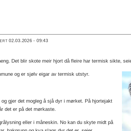
02.03.2026 - 09:43
TERT
heng. Det blir skote meir hjort då fleire har termisk sikte, 
mune og er sjølv eigar av termisk utstyr.
 og gjer det mogleg å sjå dyr i mørket. På hjortejakt
når det er på det mørkaste.
grålysning eller i måneskin. No kan du skyte midt på
lar, bakgrunn og kva slags dyr det er, seier