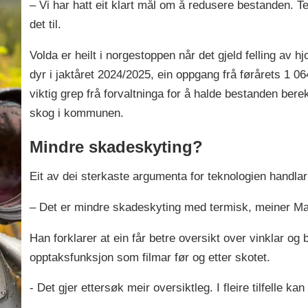
– Vi har hatt eit klart mål om å redusere bestanden. Te
det til.
Volda er heilt i norgestoppen når det gjeld felling av hjor
dyr i jaktåret 2024/2025, ein oppgang frå førårets 1 064
viktig grep frå forvaltninga for å halde bestanden bere
skog i kommunen.
Mindre skadeskyting?
Eit av dei sterkaste argumenta for teknologien handla
– Det er mindre skadeskyting med termisk, meiner M
Han forklarer at ein får betre oversikt over vinklar og
opptaksfunksjon som filmar før og etter skotet.
- Det gjer ettersøk meir oversiktleg. I fleire tilfelle k