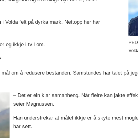
en i Volda felt på dyrka mark. Nettopp her har
PEDE
r eg ikkje i tvil om.
Vol
?
ed mål om å redusere bestanden. Samstundes har talet på jeg
– Det er ein klar samanheng. Når fleire kan jakte effekti
seier Magnussen.
Han understrekar at målet ikkje er å skyte mest mog
har sett.