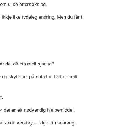
lom ulike ettersøkslag.
kkje like tydeleg endring. Men du får i
år dei då ein reell sjanse?
og skyte dei på nattetid. Det er heilt
t.
r det er eit nødvendig hjelpemiddel.
iserande verktøy – ikkje ein snarveg.