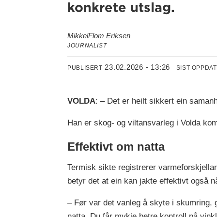
konkrete utslag.
Mikkel
Flom Eriksen
JOURNALIST
23.02.2026 - 13:26
PUBLISERT
SIST OPPDA
VOLDA
: – Det er heilt sikkert ein saman
Han er skog- og viltansvarleg i Volda kom
Effektivt om natta
Termisk sikte registrerer varmeforskjellar
betyr det at ein kan jakte effektivt også 
– Før var det vanleg å skyte i skumring, 
natta. Du får mykje betre kontroll på vink