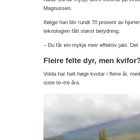
Magnussen.
Ifølgje han blir rundt 70 prosent av hjort
teknologien fått størst betydning.
– Du får ein mykje meir effektiv jakt. Det e
Fleire felte dyr, men kvifor
Volda har hatt høge kvotar i fleire år, m
siste to–tre åra.