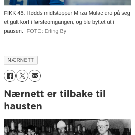
FIKK 45: Hødds midtstopper Mirza Mulac dro på seg
et gult kort i førsteomgangen, og ble byttet ut i
pausen.
FOTO: Erling By
NÆRNETT
Nærnett er tilbake til
hausten