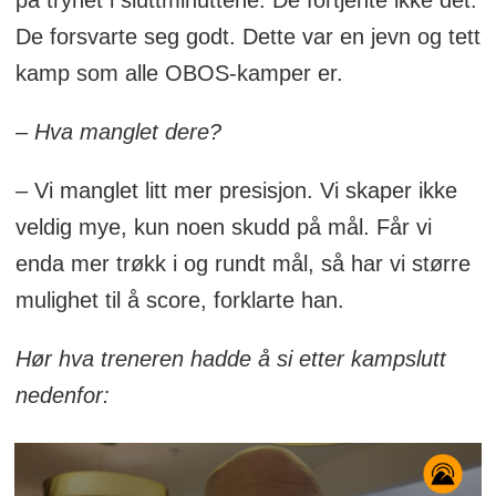
på trynet i sluttminuttene. De fortjente ikke det.
De forsvarte seg godt. Dette var en jevn og tett
kamp som alle OBOS-kamper er.
– Hva manglet dere?
– Vi manglet litt mer presisjon. Vi skaper ikke
veldig mye, kun noen skudd på mål. Får vi
enda mer trøkk i og rundt mål, så har vi større
mulighet til å score, forklarte han.
Hør hva treneren hadde å si etter kampslutt
nedenfor: