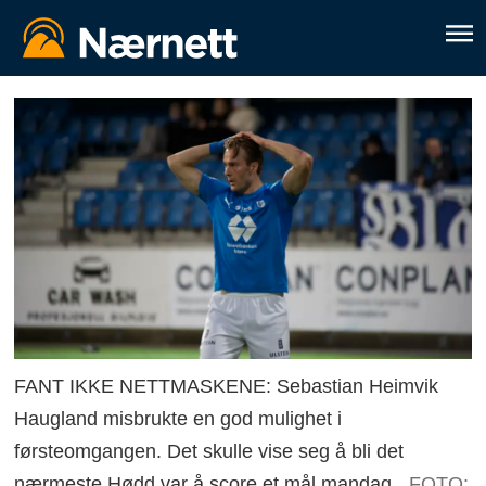
FANT IKKE NETTMASKENE: Sebastian Heimvik
Haugland misbrukte en god mulighet i
førsteomgangen. Det skulle vise seg å bli det
nærmeste Hødd var å score et mål mandag.
FOTO: