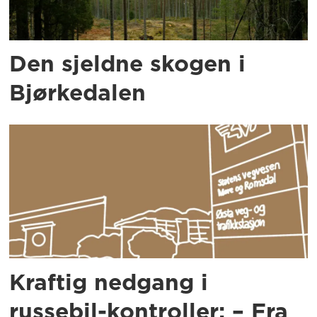
Den sjeldne skogen i
Bjørkedalen
Kraftig nedgang i
russebil-kontroller: – Fra