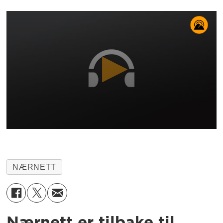
NÆRNETT
Nærnett er tilbake til