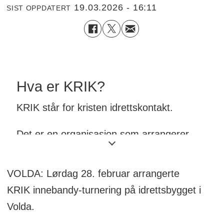
19.03.2026 - 16:11
SIST OPPDATERT
Hva er KRIK?
KRIK står for kristen idrettskontakt.
Det er en organisasjon som arrangerer
kristne idrettsleirer og lokallag, og som
skaper idrettsglede, trosglede og livsglede.
VOLDA: Lørdag 28. februar arrangerte
KRIK innebandy-turnering på idrettsbygget i
Volda.