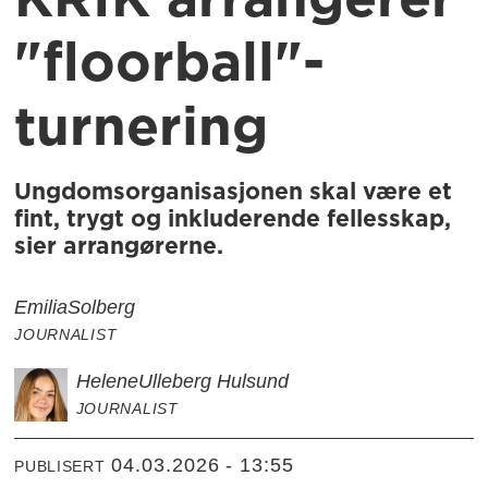
KRIK arrangerer
"floorball"-
turnering
Ungdomsorganisasjonen skal være et
fint, trygt og inkluderende fellesskap,
sier arrangørerne.
Emilia
Solberg
JOURNALIST
Helene
Ulleberg Hulsund
JOURNALIST
04.03.2026 - 13:55
PUBLISERT