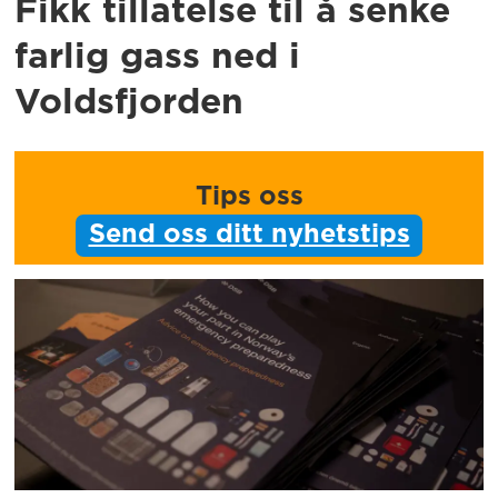
Fikk tillatelse til å senke
farlig gass ned i
Voldsfjorden
Tips oss
Send oss ditt nyhetstips