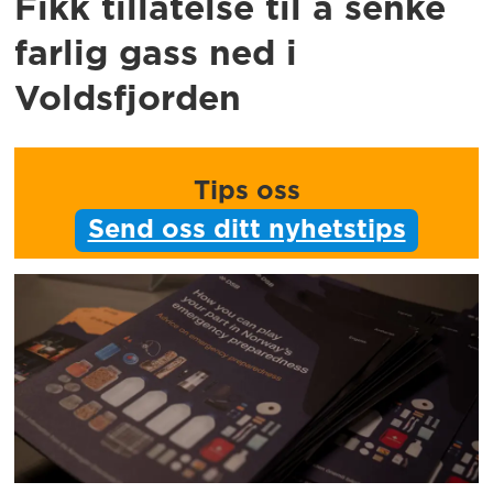
Fikk tillatelse til å senke
farlig gass ned i
Voldsfjorden
Tips oss
Send oss ditt nyhetstips