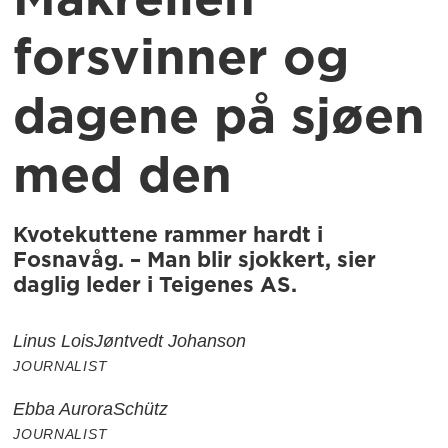
Makrellen
forsvinner og
dagene på sjøen
med den
Kvotekuttene rammer hardt i
Fosnavåg. – Man blir sjokkert, sier
daglig leder i Teigenes AS.
Linus Lois
Jøntvedt Johanson
JOURNALIST
Ebba Aurora
Schütz
JOURNALIST