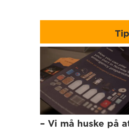
Ti
– Vi må huske på a