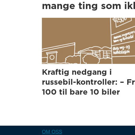
mange ting som ikk
Kraftig nedgang i
russebil-kontroller: – F
100 til bare 10 biler
OM OSS