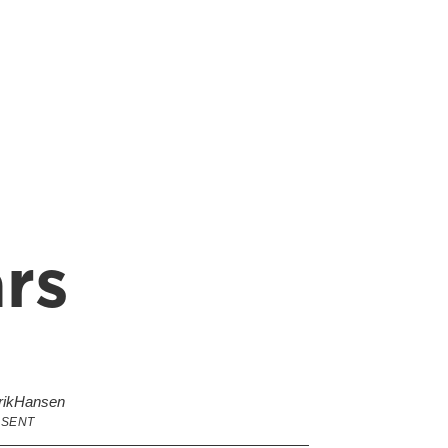
rs
rik
Hansen
SENT