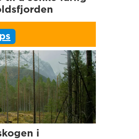
oldsfjorden
ips
skogen i