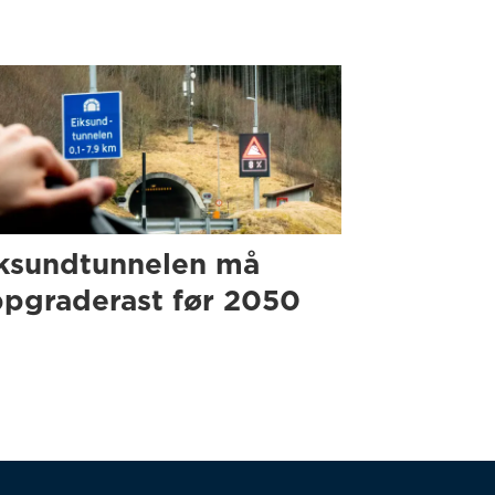
ksundtunnelen må
pgraderast før 2050