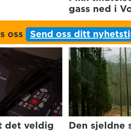
gass ned i V
ps oss
Send oss ditt nyhetst
t det veldig
Den sjeldne 