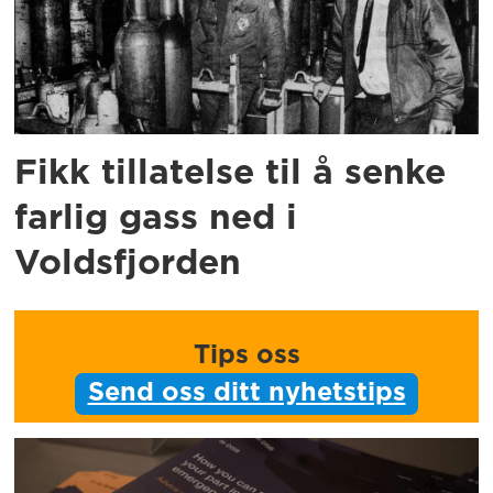
Innlandet: 57,9 prosent
Nordland: 49,2 prosent
Fikk tillatelse til å senke
Vest: 47,3 prosent
farlig gass ned i
Finnmark: 44,7 prosent
Voldsfjorden
Kilde:
Politiforum
Tips oss
Send oss ditt nyhetstips