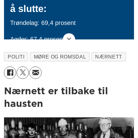
å slutte:
Trøndelag: 69,4 prosent
Agder: 67,4 prosent
Sør-Vest: 64,5 prosent
POLITI
MØRE OG ROMSDAL
NÆRNETT
Møre og Romsdal: 61 prosent
Øst: 60,2 prosent
Nærnett er tilbake til
hausten
Troms: 59,8 prosent
Sør-Øst: 59,7 prosent
Oslo: 57,9 prosent