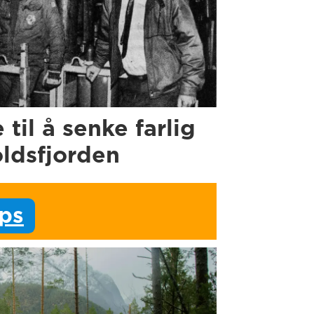
e til å senke farlig
oldsfjorden
ips