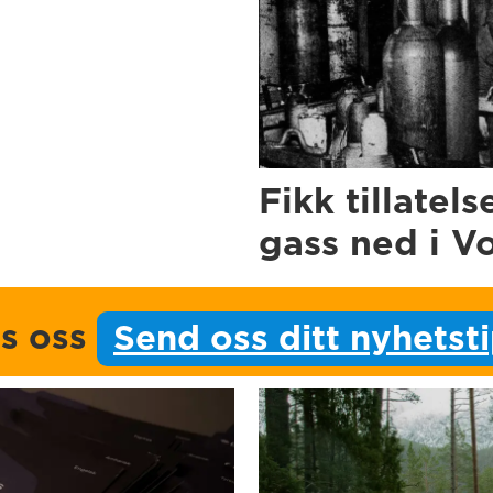
Fikk tillatels
gass ned i V
ps oss
Send oss ditt nyhetst