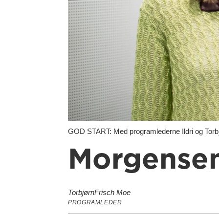
GOD START: Med programlederne Ildri og Torbjø
Morgensen
Torbjørn
Frisch Moe
PROGRAMLEDER