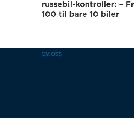
russebil-kontroller: – F
100 til bare 10 biler
OM OSS