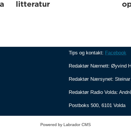
ra
litteratur
op
Tips og kontakt:
Facebook
Redaktør Nærnett: Øyvind 
Redaktør Nærsynet: Steinar
Redaktør Radio Volda: Andr
Postboks 500, 6101 Volda
Powered by Labrador CMS