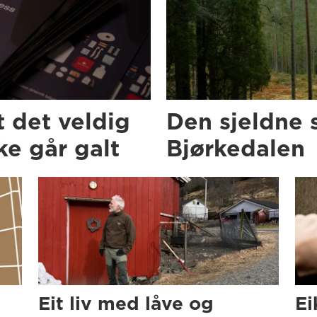
t det veldig
Den sjeldne 
e går galt
Bjørkedalen
Eit liv med låve og
Ei