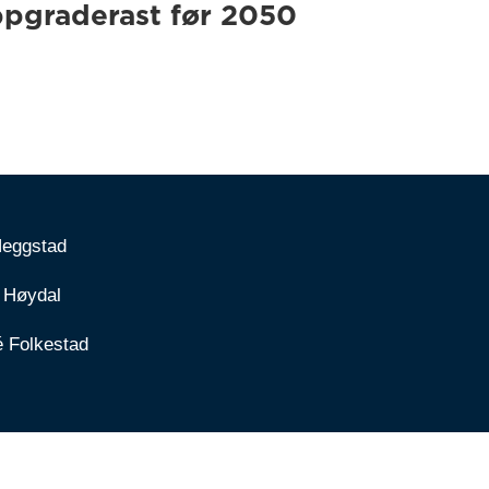
pgraderast før 2050
Heggstad
 Høydal
é Folkestad