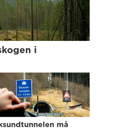
skogen i
ksundtunnelen må