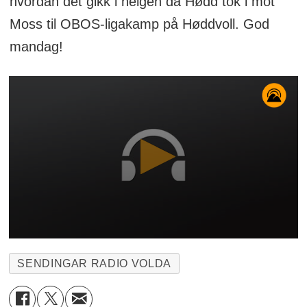
hvordan det gikk i helgen da Hødd tok i mot
Moss til OBOS-ligakamp på Høddvoll. God
mandag!
SENDINGAR RADIO VOLDA