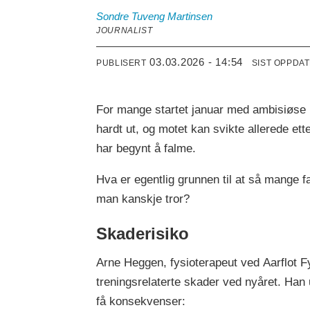
Sondre
Tuveng Martinsen
JOURNALIST
03.03.2026 - 14:54
PUBLISERT
SIST OPPDA
For mange startet januar med ambisiøse må
hardt ut, og motet kan svikte allerede ett
har begynt å falme.
Hva er egentlig grunnen til at så mange fa
man kanskje tror?
Skaderisiko
Arne Heggen, fysioterapeut ved Aarflot Fys
treningsrelaterte skader ved nyåret. Han u
få konsekvenser: