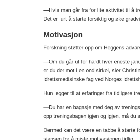
—Hvis man går fra for lite aktivitet til å 
Det er lurt å starte forsiktig og øke gradv
Motivasjon
Forskning støtter opp om Heggens advars
—Om du går ut for hardt hver eneste janua
er du derimot i en ond sirkel, sier Christ
idrettsmedisinske fag ved Norges idrett
Hun legger til at erfaringer fra tidligere tr
—Du har en bagasje med deg av treningserf
opp treningsbagen igjen og igjen, må du s
Dermed kan det være en tabbe å starte fo
sjansen for å miste motivasjonen tidlig.