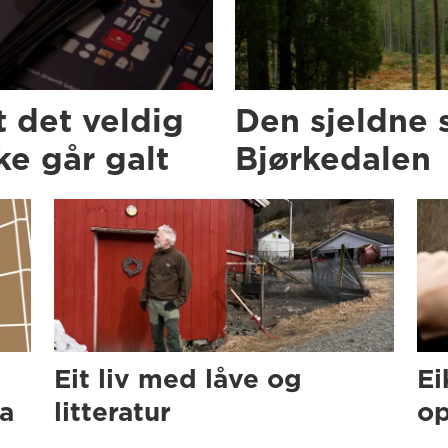
t det veldig
Den sjeldne 
e går galt
Bjørkedalen
Eit liv med låve og
Ei
ra
litteratur
op