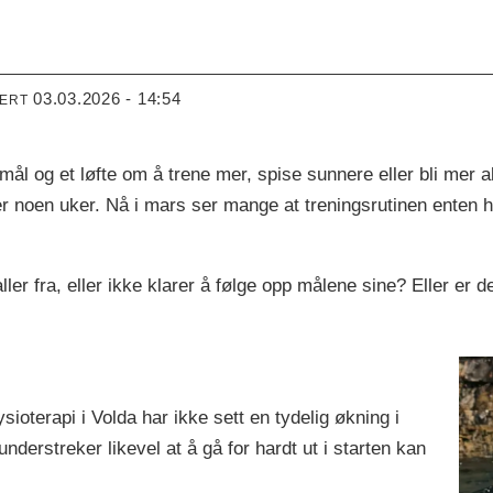
03.03.2026 - 14:54
TERT
l og et løfte om å trene mer, spise sunnere eller bli mer akt
er noen uker. Nå i mars ser mange at treningsrutinen enten har
ller fra, eller ikke klarer å følge opp målene sine? Eller er 
ioterapi i Volda har ikke sett en tydelig økning i
nderstreker likevel at å gå for hardt ut i starten kan