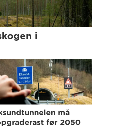
skogen i
ksundtunnelen må
pgraderast før 2050