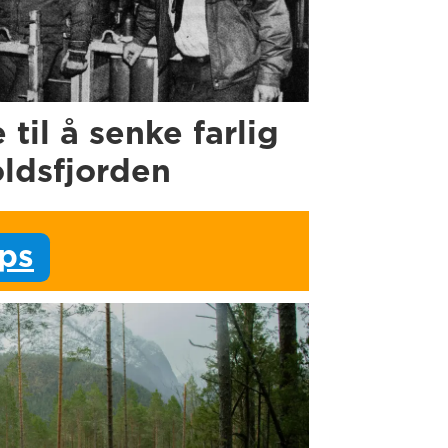
e til å senke farlig
oldsfjorden
ips