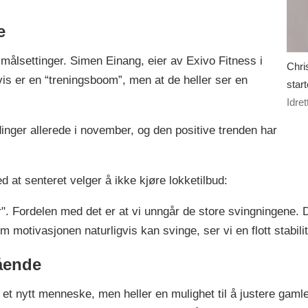
ne
 målsettinger. Simen Einang, eier av Exivo Fitness i
Chri
vis er en “treningsboom”, men at de heller ser en
star
Idre
inger allerede i november, og den positive trenden har
t senteret velger å ikke kjøre lokketilbud:
. Fordelen med det er at vi unngår de store svingningene. De
 motivasjonen naturligvis kan svinge, ser vi en flott stabil
ående
et nytt menneske, men heller en mulighet til å justere gamle