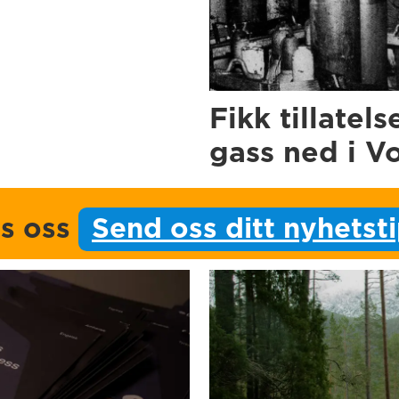
Fikk tillatels
gass ned i V
ps oss
Send oss ditt nyhetst