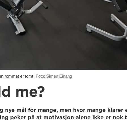
n rommet er tomt
Foto: Simen Einang
ld me?
eg nye mål for mange, men hvor mange klarer 
ing peker på at motivasjon alene ikke er nok 