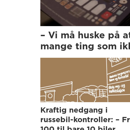
– Vi må huske på a
mange ting som ikk
Kraftig nedgang i
russebil-kontroller: – F
100 til bare 10 biler