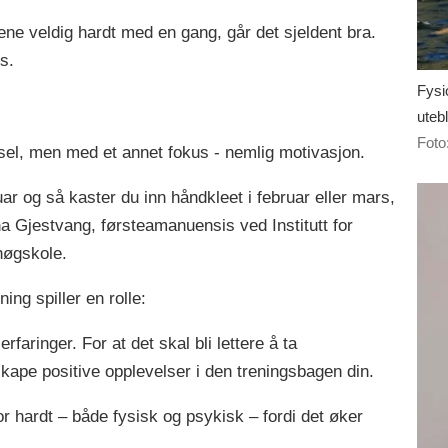
trene veldig hardt med en gang, går det sjeldent bra.
is.
Fysi
utebl
Foto
el, men med et annet fokus - nemlig motivasjon.
r og så kaster du inn håndkleet i februar eller mars,
ina Gjestvang, førsteamanuensis ved Institutt for
shøgskole.
ening spiller en rolle:
aringer. For at det skal bli lettere å ta
kape positive opplevelser i den treningsbagen din.
r hardt – både fysisk og psykisk – fordi det øker