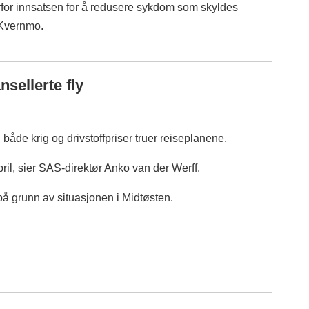
erfor innsatsen for å redusere sykdom som skyldes
r Kvernmo.
nsellerte fly
åde krig og drivstoffpriser truer reiseplanene.
pril, sier SAS-direktør Anko van der Werff.
 på grunn av situasjonen i Midtøsten.