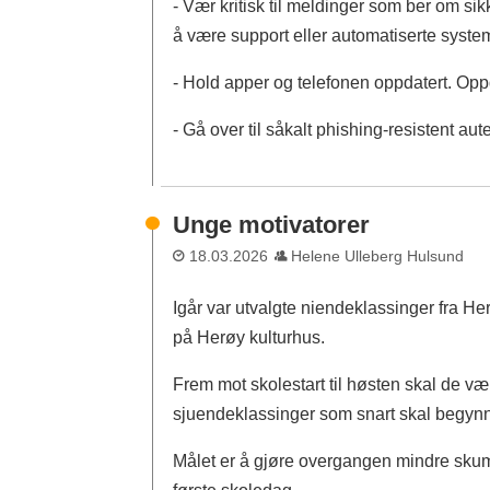
- Vær kritisk til meldinger som ber om si
å være support eller automatiserte syste
- Hold apper og telefonen oppdatert. Oppda
- Gå over til såkalt phishing-resistent aut
Unge motivatorer
18.03.2026
Helene Ulleberg Hulsund
Igår var utvalgte niendeklassinger fra Her
på Herøy kulturhus.
Frem mot skolestart til høsten skal de v
sjuendeklassinger som snart skal begy
Målet er å gjøre overgangen mindre skumme