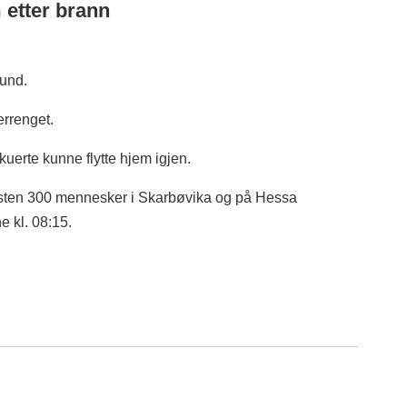
 etter brann
sund.
errenget.
uerte kunne flytte hjem igjen.
sten 300 mennesker i Skarbøvika og på Hessa
 kl. 08:15.