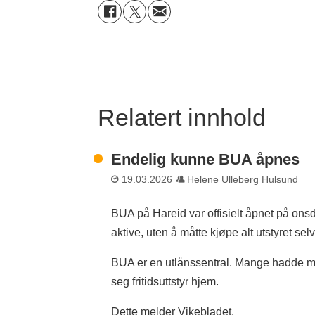
Relatert innhold
Endelig kunne BUA åpnes
19.03.2026
Helene Ulleberg Hulsund
BUA på Hareid var offisielt åpnet på onsd
aktive, uten å måtte kjøpe alt utstyret selv
BUA er en utlånssentral. Mange hadde mø
seg fritidsuttstyr hjem.
Dette melder Vikebladet.