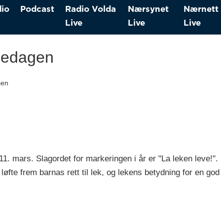
io
Podcast
Radio Volda
Nærsynet
Nærnett
Live
Live
Live
agedagen
sen
 11. mars. Slagordet for markeringen i år er "La leken leve
løfte frem barnas rett til lek, og lekens betydning for en go