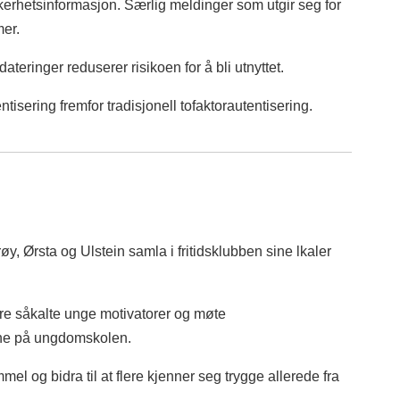
kkerhetsinformasjon. Særlig meldinger som utgir seg for
mer.
teringer reduserer risikoen for å bli utnyttet.
entisering fremfor tradisjonell tofaktorautentisering.
øy, Ørsta og Ulstein samla i fritidsklubben sine lkaler
ære såkalte unge motivatorer og møte
nne på ungdomskolen.
l og bidra til at flere kjenner seg trygge allerede fra