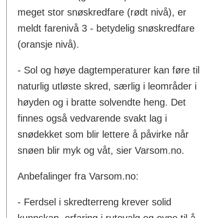
meget stor snøskredfare (rødt nivå), er
meldt farenivå 3 - betydelig snøskredfare
(oransje nivå).
- Sol og høye dagtemperaturer kan føre til
naturlig utløste skred, særlig i leområder i
høyden og i bratte solvendte heng. Det
finnes også vedvarende svakt lag i
snødekket som blir lettere å påvirke når
snøen blir myk og våt, sier Varsom.no.
Anbefalinger fra Varsom.no:
- Ferdsel i skredterreng krever solid
kunnskap, erfaring i rutevalg og evne til å