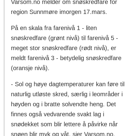
Varsom.no melder om snøskredfare for
region Sunnmøre imorgen 17.mars.
På en skala fra farenivå 1 - liten
snøskredfare (grønt nivå) til farenivå 5 -
meget stor snøskredfare (rødt nivå), er
meldt farenivå 3 - betydelig snøskredfare
(oransje nivå).
- Sol og høye dagtemperaturer kan føre til
naturlig utløste skred, særlig i leområder i
høyden og i bratte solvendte heng. Det
finnes også vedvarende svakt lag i
snødekket som blir lettere å påvirke når
snøen blir myk og våt, sier Varsom.no.