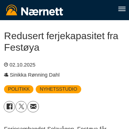
Redusert ferjekapasitet fra
Festøya
02.10.2025
Sinikka Rønning Dahl
POLITIKK
NYHETSSTUDIO
Ferjesambandet Solavågen–Festøya får