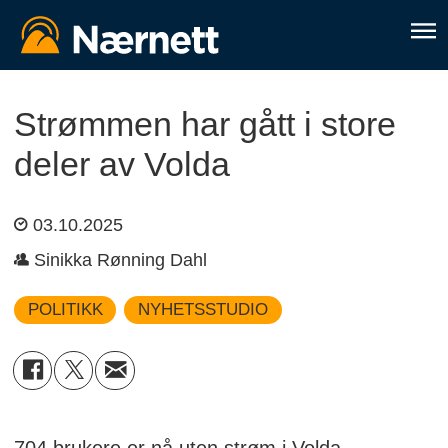
Strømmen har gått i store
deler av Volda
03.10.2025
Sinikka Rønning Dahl
POLITIKK
NYHETSSTUDIO
704 brukere er nå uten strøm i Volda.