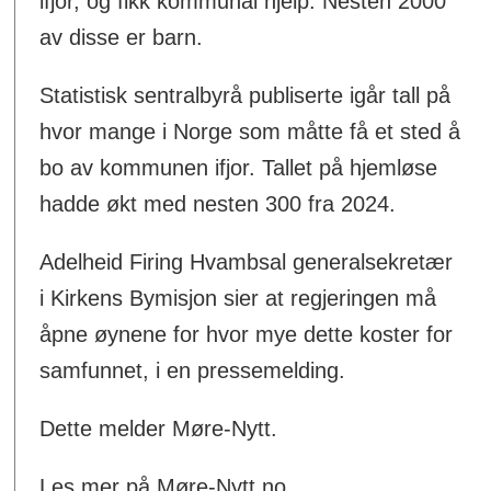
ifjor, og fikk kommunal hjelp. Nesten 2000
av disse er barn.
Statistisk sentralbyrå publiserte igår tall på
hvor mange i Norge som måtte få et sted å
bo av kommunen ifjor. Tallet på hjemløse
hadde økt med nesten 300 fra 2024.
Adelheid Firing Hvambsal generalsekretær
i Kirkens Bymisjon sier at regjeringen må
åpne øynene for hvor mye dette koster for
samfunnet, i en pressemelding.
Dette melder Møre-Nytt.
Les mer på Møre-Nytt.no.