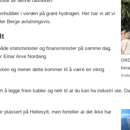
tolte av denne fabrikken.
nhubber i verden på grønt hydrogen. Her har vi alt vi
ller Berge avlutningsvis.
lt
åde statsminister og finansminister på samme dag,
rer Einar Arve Nordang.
ORDF
forn
ikken og mener dette kommer til å være en viktig
Imil
t å legge frem kabler og nett til at du kan ha industri ute. 
r plassert på Hellesylt, men forteller at det ikke har