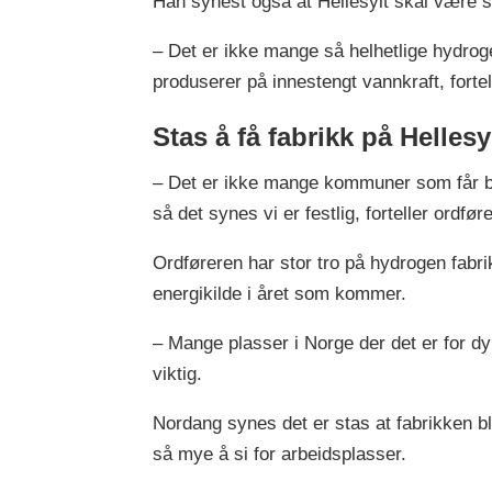
Han synest også at Hellesylt skal være s
– Det er ikke mange så helhetlige hydroge
produserer på innestengt vannkraft, forte
Stas å få fabrikk på Hellesy
– Det er ikke mange kommuner som får b
så det synes vi er festlig, forteller ordfø
Ordføreren har stor tro på hydrogen fabr
energikilde i året som kommer.
– Mange plasser i Norge der det er for dyr
viktig.
Nordang synes det er stas at fabrikken bli
så mye å si for arbeidsplasser.