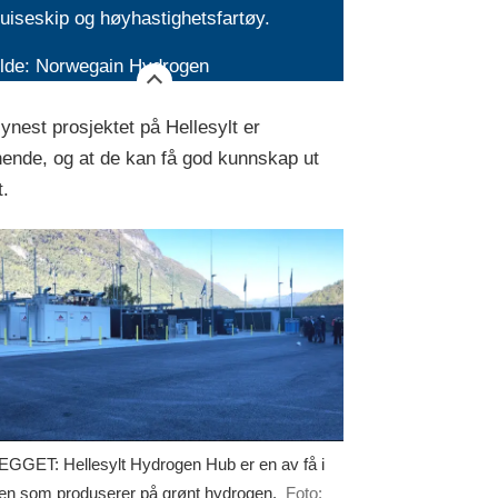
uiseskip og høyhastighetsfartøy.
ilde: Norwegain Hydrogen
ynest prosjektet på Hellesylt er
ende, og at de kan få god kunnskap ut
t.
GGET: Hellesylt Hydrogen Hub er en av få i
en som produserer på grønt hydrogen.
Foto: