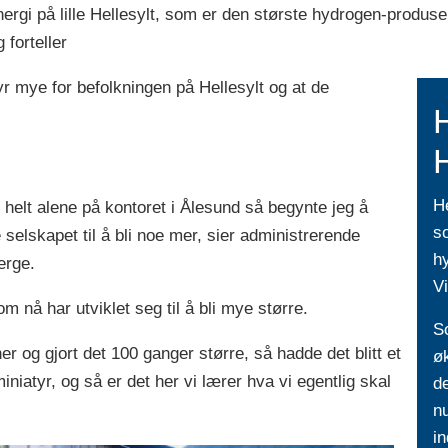
 energi på lille Hellesylt, som er den største hydrogen-produ
g forteller
tyr mye for befolkningen på Hellesylt og at de
H
elt alene på kontoret i Ålesund så begynte jeg å
s
e selskapet til å bli noe mer, sier administrerende
hy
erge.
V
m nå har utviklet seg til å bli mye større.
S
r og gjort det 100 ganger større, så hadde det blitt et
øk
iniatyr, og så er det her vi lærer hva vi egentlig skal
de
nu
in