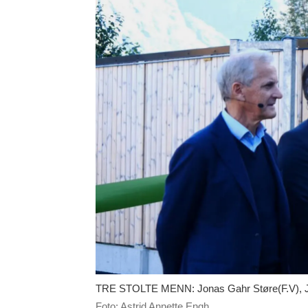
TRE STOLTE MENN: Jonas Gahr Støre(F.V), Jens 
Foto: Astrid Annette Engh