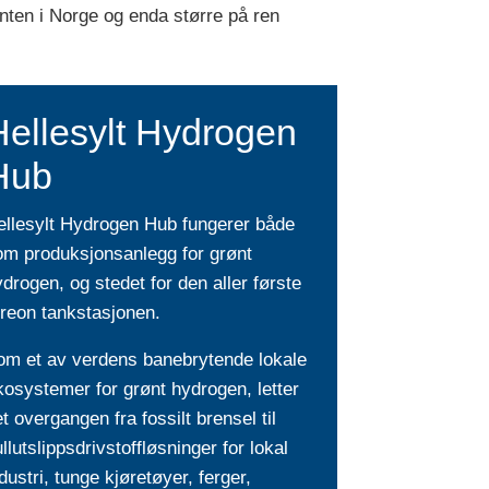
senten i Norge og enda større på ren
Hellesylt Hydrogen
Hub
ellesylt Hydrogen Hub fungerer både
om produksjonsanlegg for grønt
drogen, og stedet for den aller første
ireon tankstasjonen.
om et av verdens banebrytende lokale
osystemer for grønt hydrogen, letter
t overgangen fra fossilt brensel til
llutslippsdrivstoffløsninger for lokal
dustri, tunge kjøretøyer, ferger,