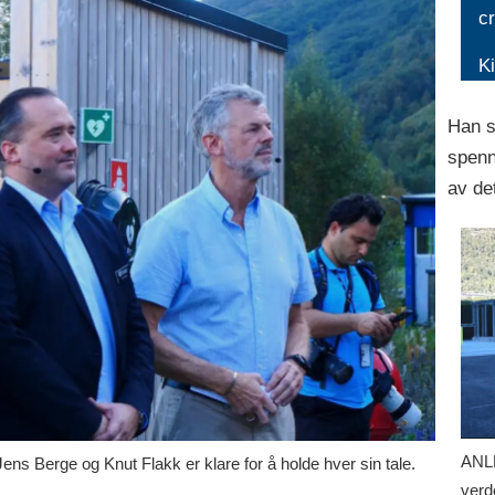
cr
K
Han s
spenn
av de
ANLE
Berge og Knut Flakk er klare for å holde hver sin tale.
verd