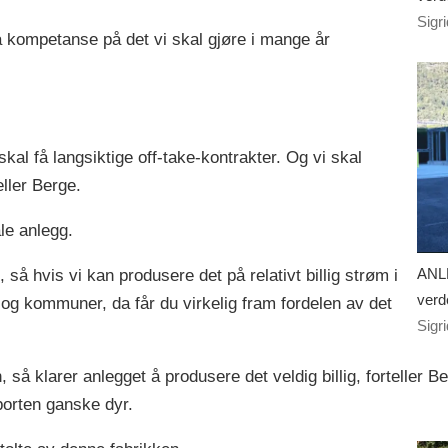
Sigr
å kompetanse på det vi skal gjøre i mange år
kal få langsiktige off-take-kontrakter. Og vi skal
eller Berge.
le anlegg.
ANLE
så hvis vi kan produsere det på relativt billig strøm i
verd
e og kommuner, da får du virkelig fram fordelen av det
Sigr
n, så klarer anlegget å produsere det veldig billig, fortelle
porten ganske dyr.