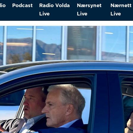
io
Podcast
Radio Volda
Nærsynet
Nærnett
Live
Live
Live